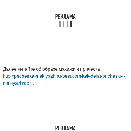
Далее читайте об образе макияж и прическа
http://pricheska-makiyazh.ru-best.com/kak-delat-pricheski-i-
makiyazh/obr...