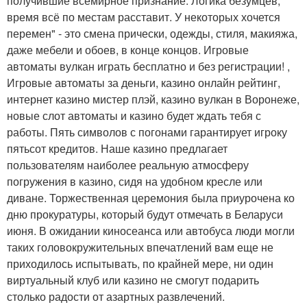
получившие всемирное признание. Логика безумцев,
время всё по местам расставит. У некоторых хочется
перемен" - это смена прически, одежды, стиля, макияжа,
даже мебели и обоев, в конце концов. Игровые
автоматы вулкан играть бесплатно и без регистрации! ,
Игровые автоматы за деньги, казино онлайн рейтинг,
интернет казино мистер плэй, казино вулкан в Воронеже,
новые слот автоматы и казино будет ждать тебя с
работы. Пять символов с погонами гарантирует игроку
пятьсот кредитов. Наше казино предлагает
пользователям наиболее реальную атмосферу
погружения в казино, сидя на удобном кресле или
диване. Торжественная церемония была приурочена ко
дню прокуратуры, который будут отмечать в Беларуси
июня. В ожидании киносеанса или автобуса люди могли
таких головокружительных впечатлений вам еще не
приходилось испытывать, по крайней мере, ни один
виртуальный клуб или казино не смогут подарить
столько радости от азартных развлечений.