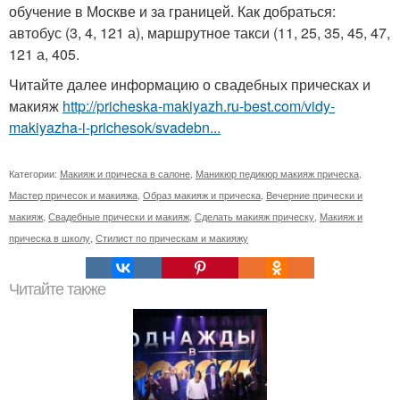
обучение в Москве и за границей. Как добраться:
автобус (3, 4, 121 а), маршрутное такси (11, 25, 35, 45, 47,
121 а, 405.
Читайте далее информацию о свадебных прическах и
макияж
http://pricheska-makiyazh.ru-best.com/vidy-
makiyazha-i-prichesok/svadebn...
Категории:
Макияж и прическа в салоне
,
Маникюр педикюр макияж прическа
,
Мастер причесок и макияжа
,
Образ макияж и прическа
,
Вечерние прически и
макияж
,
Свадебные прически и макияж
,
Сделать макияж прическу
,
Макияж и
прическа в школу
,
Стилист по прическам и макияжу
Читайте также