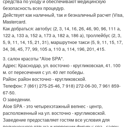
средства по уходу и обеспечивают медицинскую
безопасность всех процедур.
Действует как наличный, так и безналичный расчет (Visa,
Mastercard.
Как добраться: автобус (2, 3, 14, 16, 26, 46, 90, 96, 111 а,
122 а, 133 а, 152 а, 173 а, 182 а, 186 а), троллейбус (2, 3,
5, 9, 11, 14, 15, 21, 31), маршрутное такси (5, 9, 11, 15, 17,
34, 36, 45, 77, 99, 105 а, 110 а, 114, 196, 201, 415.
3. салон красоты "Aloe SPA".
Адрес: Краснодар, ул. восточно - кругликовская, 41. 100
м. от пересечения с ул. 40 лет победы.
Район: район восточно - кругликовской.
Телефон: 7 (861) 275-25-46, 7 918) 272-06-30, 7 961 859-
67-50.
О заведении.
Aloe SPA - это четырехэтажный велнес - центр,
расположенный на ул. восточно - кругликовской.
Заведение предоставляет гостям все условия для
полноценного отдыха и коррекции фигуры: спа - салон