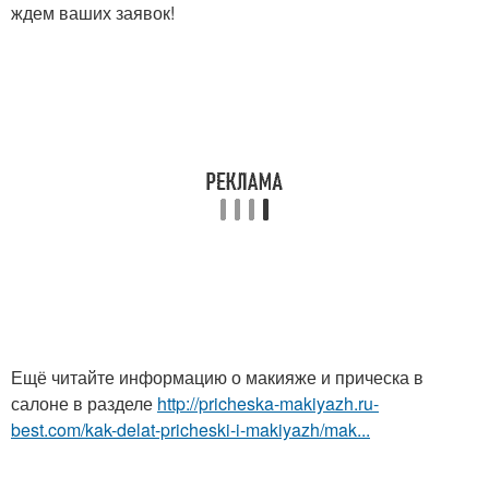
ждем ваших заявок!
Ещё читайте информацию о макияже и прическа в
салоне в разделе
http://pricheska-makiyazh.ru-
best.com/kak-delat-pricheski-i-makiyazh/mak...