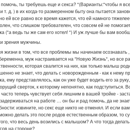
 помочь, ты требуешь еще и секса? "(Варианты:"чтобы я вс
 и т. д. ) в их когда-то размеренном быту она пытается зан
 но ей все равно все время кажется, что ей намного тяжелее
олен, что слишком требователен, что совсем ей не помогает
ка ("а ведь ты же сам его хотел! ") И уж лучше бы вам вооб
ки зрения мужчины.
я жизни в том, что все проблемы мы начинаем осознавать ,
беременна, муж настраивается на "Новую Жизнь", но все ра
ственности, которая свалится на них, как только малыш ро
шенно не знает, что делать с новорожденным - как к нему пр
а, ему представлялось, как он уже будет водить его за руку,
 орущий сверток, к которому непонятно, как подступиться. Вс
н часто теперь чувствует себя лишним в вашей тройке - заст
 задерживаться на работе … он бы и рад помочь, да не знае
бности: извините, но секс еще никто не отменял. И если в
можно делать это после родов естественным образом, то су
 того, что весь день возились с малышом? А что тогда делат
сов на стороне?