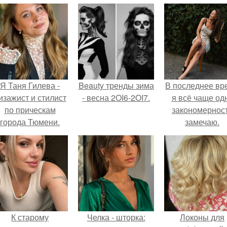
Я Таня Гилева -
Beauty тренды зима
В последнее вр
изажист и стилист
- весна 2OI6-2OI7.
я всё чаще од
по прическам
закономернос
города Тюмени.
замечаю.
К старому
Челка - шторка:
Локоны для