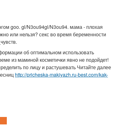
гом goo. gl/N3ou94gl/N3ou94. мама - плохая
ожно или нельзя? секс во время беременности
чувств.
формации об оптимальном использовать
еме из маминой косметички явно не подойдет!
еделить по лицу и растушевать Читайте далее
ресниц
http://pricheska-makiyazh.ru-best.com/kak-