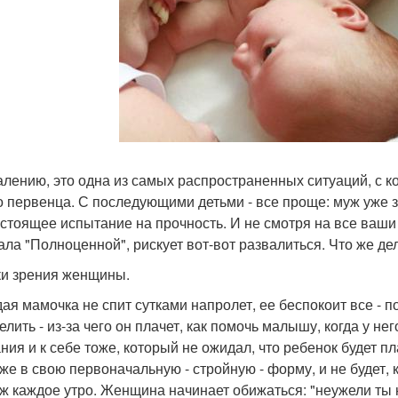
алению, это одна из самых распространенных ситуаций, с 
о первенца. С последующими детьми - все проще: муж уже за
астоящее испытание на прочность. И не смотря на все ваши 
тала "Полноценной", рискует вот-вот развалиться. Что же де
ки зрения женщины.
ая мамочка не спит сутками напролет, ее беспокоит все - по
лить - из-за чего он плачет, как помочь малышу, когда у не
ния и к себе тоже, который не ожидал, что ребенок будет пл
 же в свою первоначальную - стройную - форму, и не будет, 
ж каждое утро. Женщина начинает обижаться: "неужели ты н