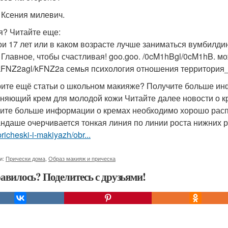
: Ксения милевич.
я? Читайте еще:
ои 17 лет или в каком возрасте лучше заниматься вумбилдин
 Главное, чтобы счастливая! goo.goo. /0cM1hBgl/0cM1hB. м
/kFNZ2agl/kFNZ2a семья психология отношения территория_
ите ещё статьи о школьном макияже? Получите больше ин
няющий крем для молодой кожи Читайте далее новости о кр
ите больше информации о кремах необходимо хорошо распр
андаше очерчивается тонкая линия по линии роста нижних 
pricheski-i-makiyazh/obr...
и:
Прически дома
,
Образ макияж и прическа
авилось? Поделитесь с друзьями!