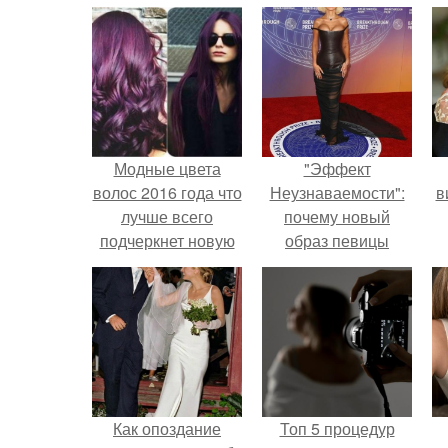
Модные цвета
"Эффект
волос 2016 года что
Неузнаваемости":
в
лучше всего
почему новый
подчеркнет новую
образ певицы
модную стрижку?
вызвал споры о
гранях
возможного?
Как опоздание
Топ 5 процедур