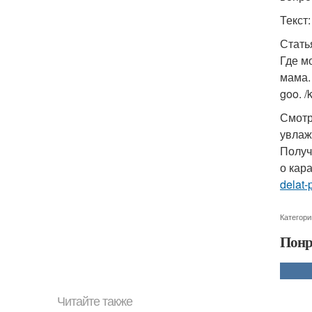
Текст
Стать
Где м
мама.
goo. 
Смотр
увлаж
Получ
о кар
delat-
Категори
Понр
Читайте также