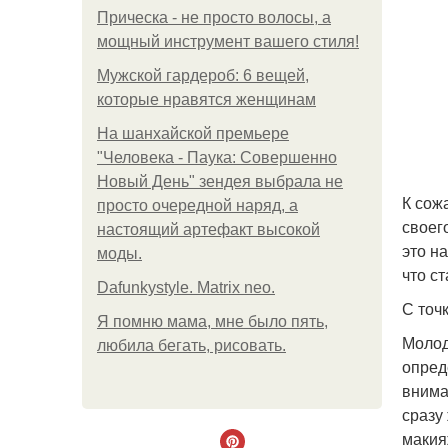
Прическа - не просто волосы, а
мощный инструмент вашего стиля!
Мужской гардероб: 6 вещей,
которые нравятся женщинам
На шанхайской премьере
"Человека - Паука: Совершенно
Новый День" зендея выбрала не
К сож
просто очередной наряд, а
своег
настоящий артефакт высокой
это н
моды.
что с
Dafunkystyle. Matrix neo.
С точ
Я помню мама, мне было пять,
Молод
любила бегать, рисовать.
опреде
внима
сразу
макия