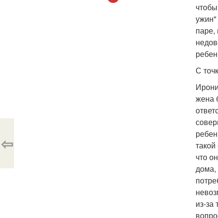
чтобы
ужин"
паре,
недов
ребен
С точ
Ирони
жена 
ответ
совер
ребенк
⇦
такой
что о
дома,
потре
невоз
из-за
вопро