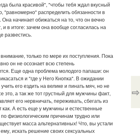
егда была красивой", "чтобы тебя ждал вкусный
ово, "равномерно" распределить обязанности в
. Она начинает обижаться на то, что он вечно
, и в итоге: зачем она вообще согласилась на
ще развестись.
 внимание, только по мере их поступления. Пока
вно он не осознает всю степень
дится. Еще одна проблема молодого папаши: он
икасаться и "где у Него Кнопка". В ожидании
 учить его ездить на велике и пинать мяч, но не
⇨
е это, а так же тот грустный для мужчины факт,
авляет его нервничать, переживать, сбегать из
т как. А есть еще у мужчины и естественные
ам по физиологическим причинам трудно или
ществует масса альтернативных! Что, вы устали
ь ему, искать решение своих сексуальных