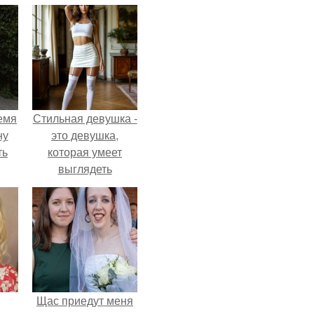
емя
Стильная девушка -
ну
это девушка,
ть
которая умеет
выглядеть
привлекательно и
элегантно в любои
ситуации.
Щас приедут меня