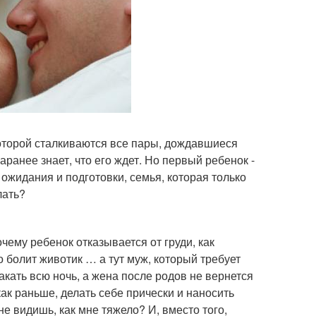
которой сталкиваются все пары, дождавшиеся
ранее знает, что его ждет. Но первый ребенок -
ожидания и подготовки, семья, которая только
лать?
чему ребенок отказывается от груди, как
го болит животик … а тут муж, который требует
акать всю ночь, а жена после родов не вернется
как раньше, делать себе прически и наносить
е видишь, как мне тяжело? И, вместо того,