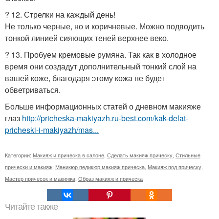
? 12. Стрелки на каждый день!
Не только черные, но и коричневые. Можно подводить
тонкой линией сияющих теней верхнее веко.
? 13. Пробуем кремовые румяна. Так как в холодное
время они создадут дополнительный тонкий слой на
вашей коже, благодаря этому кожа не будет
обветриваться.
Больше информационных статей о дневном макияже
глаз
http://pricheska-makiyazh.ru-best.com/kak-delat-
pricheski-i-makiyazh/mas...
Категории:
Макияж и прическа в салоне
,
Сделать макияж прическу
,
Стильные
прически и макияж
,
Маникюр педикюр макияж прическа
,
Макияж под прическу
,
Мастер причесок и макияжа
,
Образ макияж и прическа
Читайте также