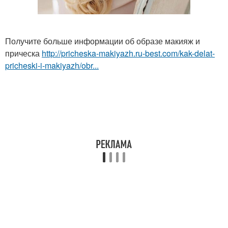
Получите больше информации об образе макияж и
прическа
http://pricheska-makiyazh.ru-best.com/kak-delat-
pricheski-i-makiyazh/obr...