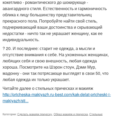
кокетливо - романтического до шокирующе -
авангардного стиля. Естественность и гармоничность
облика к лицу большинству представительниц
прекрасного пола. Попробуйте найти свой стиль,
подчеркивающий ваши достоинства и скрывающий
недостатки - ничто так не украшает женщину, как ее
индивидуальность.
? 20. И последнее: старит не одежда, а мысли и
отсутствие внимания к себе. На ухоженных женщинах,
любящих себя и свою внешность, любая одежда
хороша. Посмотрите на Шэрон стоун, Дэми Мур,
мадонну - они так потрясающе выглядят в свои 50, что
любая одежда их только украшает.
Читайте далее о стильных прическах и макияж
http://pricheska-makiyazh.ru-best.com/kak-delat-pricheski-i-
makiyazh/sti...
Категории:
Сделать макияж прическу
,
Образ макияж и прическа
,
Стильные