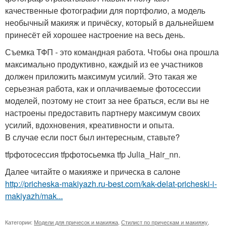
качественные фотографии для портфолио, а модель
необычный макияж и причёску, который в дальнейшем
принесёт ей хорошее настроение на весь день.
Съемка ТФП - это командная работа. Чтобы она прошла
максимально продуктивно, каждый из ее участников
должен приложить максимум усилий. Это такая же
серьезная работа, как и оплачиваемые фотосессии
моделей, поэтому не стоит за нее браться, если вы не
настроены предоставить партнеру максимум своих
усилий, вдохновения, креативности и опыта.
В случае если пост был интересным, ставьте?
tfpфотосессия tfpфотосьемка tfp Julia_Hair_nn.
Далее читайте о макияже и прическа в салоне
http://pricheska-makiyazh.ru-best.com/kak-delat-pricheski-i-
makiyazh/mak...
Категории:
Модели для причесок и макияжа
,
Стилист по прическам и макияжу
,