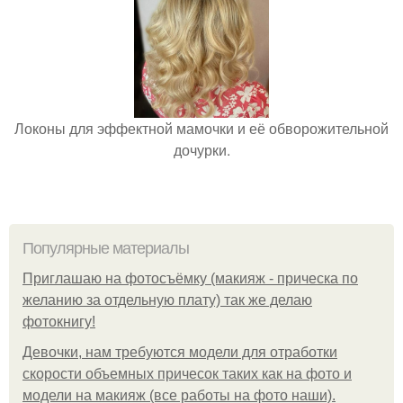
Локоны для эффектной мамочки и её обворожительной
дочурки.
Популярные материалы
Приглашаю на фотосъёмку (макияж - прическа по
желанию за отдельную плату) так же делаю
фотокнигу!
Девочки, нам требуются модели для отработки
скорости объемных причесок таких как на фото и
модели на макияж (все работы на фото наши).