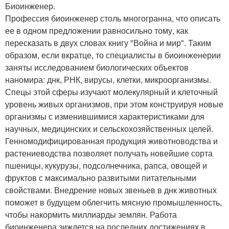
Биоинженер.
Профессия биоинженер столь многогранна, что описать
ее в одном предложении равносильно тому, как
пересказать в двух словах книгу "Война и мир". Таким
образом, если вкратце, то специалисты в биоинженерии
заняты исследованием биологических объектов
наномира: днк, РНК, вирусы, клетки, микроорганизмы.
Спецы этой сферы изучают молекулярный и клеточный
уровень живых организмов, при этом конструируя новые
организмы с изменившимися характеристиками для
научных, медицинских и сельскохозяйственных целей.
Генномодифицированная продукция животноводства и
растениеводства позволяет получать новейшие сорта
пшеницы, кукурузы, подсолнечника, рапса, овощей и
фруктов с максимально развитыми питательными
свойствами. Внедрение новых звеньев в днк животных
поможет в будущем облегчить мясную промышленность,
чтобы накормить миллиарды землян. Работа
биоинженера зиждется на последних достижениях в