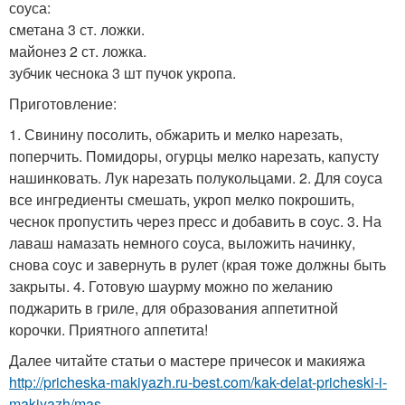
соуса:
сметана 3 ст. ложки.
майонез 2 ст. ложка.
зубчик чеснока 3 шт пучок укропа.
Приготовление:
1. Свинину посолить, обжарить и мелко нарезать,
поперчить. Помидоры, огурцы мелко нарезать, капусту
нашинковать. Лук нарезать полукольцами. 2. Для соуса
все ингредиенты смешать, укроп мелко покрошить,
чеснок пропустить через пресс и добавить в соус. 3. На
лаваш намазать немного соуса, выложить начинку,
снова соус и завернуть в рулет (края тоже должны быть
закрыты. 4. Готовую шаурму можно по желанию
поджарить в гриле, для образования аппетитной
корочки. Приятного аппетита!
Далее читайте статьи о мастере причесок и макияжа
http://pricheska-makiyazh.ru-best.com/kak-delat-pricheski-i-
makiyazh/mas...