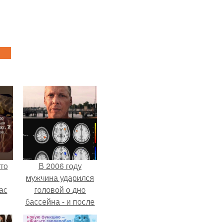
то
В 2006 году
мужчина ударился
ас
головой о дно
бассейна - и после
ние
этого его жизнь