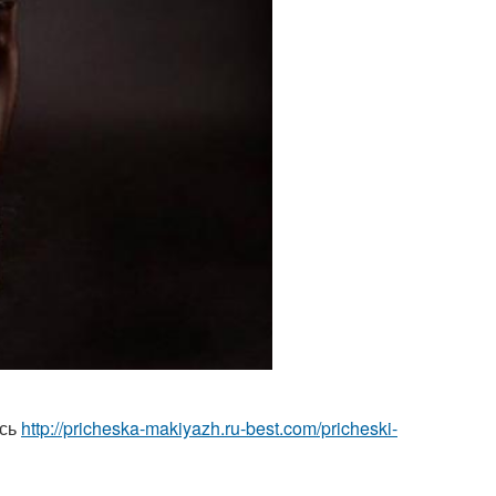
есь
http://pricheska-makiyazh.ru-best.com/pricheski-