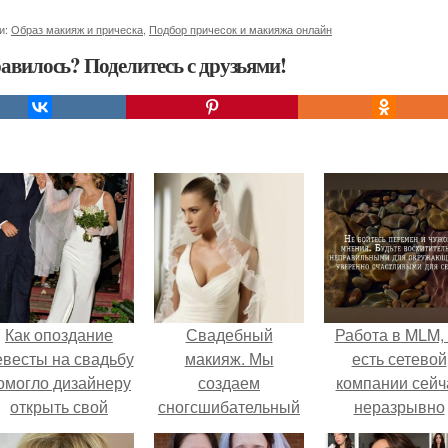
и:
Образ макияж и прическа
,
Подбор причесок и макияжа онлайн
авилось? Поделитесь с друзьями!
Как опоздание
Свадебный
Работа в MLM, 
евесты на свадьбу
макияж. Мы
есть сетевой
омогло дизайнеру
создаем
компании сейч
открыть свой
сногсшибательный
неразрывно
бренд.
образ.
связана с созда