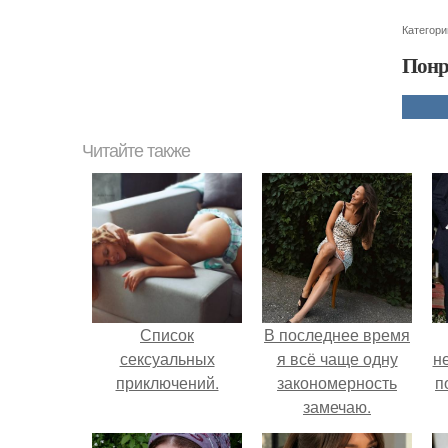
Категори
Понр
Читайте также
Список
В последнее время
сексуальных
я всё чаще одну
н
приключений.
закономерность
п
замечаю.