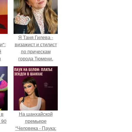
Я Таня Гилева -
и":
визажист и стилист
й
по прическам
ы
города Тюмени.
 о
 в
На шанхайской
 90
премьере
"Человека - Паука: