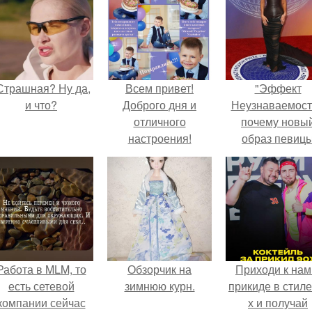
Страшная? Ну да,
Всем привет!
"Эффект
и что?
Доброго дня и
Неузнаваемост
отличного
почему новы
настроения!
образ певиц
вызвал споры
гранях
возможного?
Работа в MLM, то
Обзорчик на
Приходи к нам
есть сетевой
зимнюю курн.
прикиде в стиле
компании сейчас
х и получай