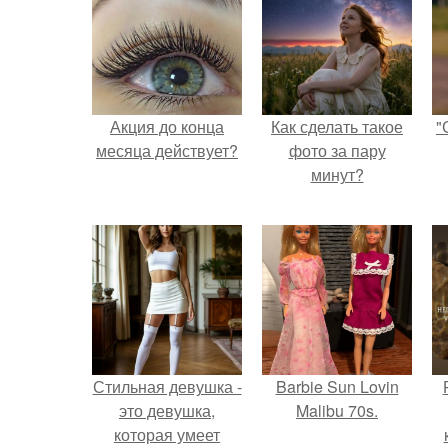
Акция до конца
Как сделать такое
"
месяца действует?
фото за пару
минут?
Стильная девушка -
Barbie Sun Lovin
это девушка,
Malibu 70s.
которая умеет