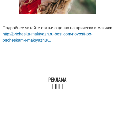
Подробнее читайте статьи о ценах на прически и макияж
http://pricheska-makiyazh.ru-best.com/novosti-po-
pricheskam-i-makiyazhu/...