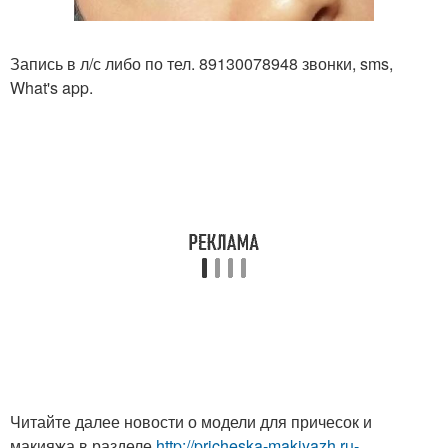
Запись в л/с либо по тел. 89130078948 звонки, sms,
What's app.
Читайте далее новости о модели для причесок и
макияжа в разделе
http://pricheska-makiyazh.ru-