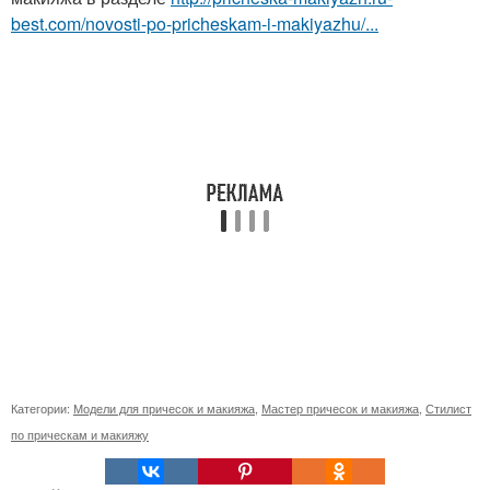
best.com/novosti-po-pricheskam-i-makiyazhu/...
Категории:
Модели для причесок и макияжа
,
Мастер причесок и макияжа
,
Стилист
по прическам и макияжу