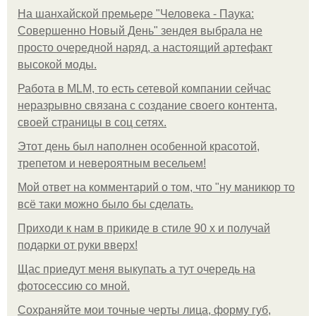
На шанхайской премьере "Человека - Паука:
Совершенно Новый День" зендея выбрала не
просто очередной наряд, а настоящий артефакт
высокой моды.
Работа в MLM, то есть сетевой компании сейчас
неразрывно связана с создание своего контента,
своей страницы в соц сетях.
Этот день был наполнен особенной красотой,
трепетом и невероятным весельем!
Мой ответ на комментарий о том, что "ну маникюр то
всё таки можно было бы сделать.
Приходи к нам в прикиде в стиле 90 х и получай
подарки от руки вверх!
Щас приедут меня выкупать а тут очередь на
фотосессию со мной.
Сохраняйте мои точные черты лица, форму губ,