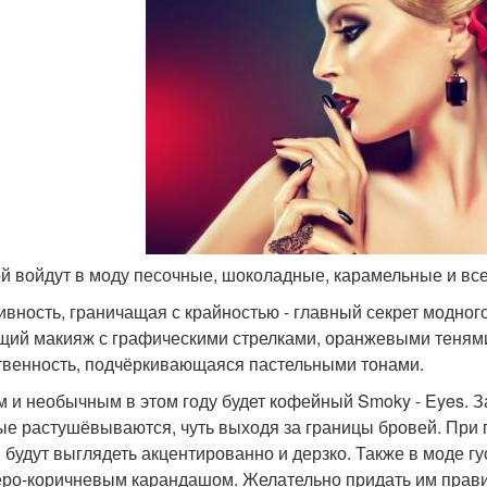
ой войдут в моду песочные, шоколадные, карамельные и все 
ивность, граничащая с крайностью - главный секрет модного 
щий макияж с графическими стрелками, оранжевыми тенями
твенность, подчёркивающаяся пастельными тонами.
 и необычным в этом году будет кофейный Smoky - Eyes. За
ые растушёвываются, чуть выходя за границы бровей. При
и будут выглядеть акцентированно и дерзко. Также в моде
еро-коричневым карандашом. Желательно придать им прав