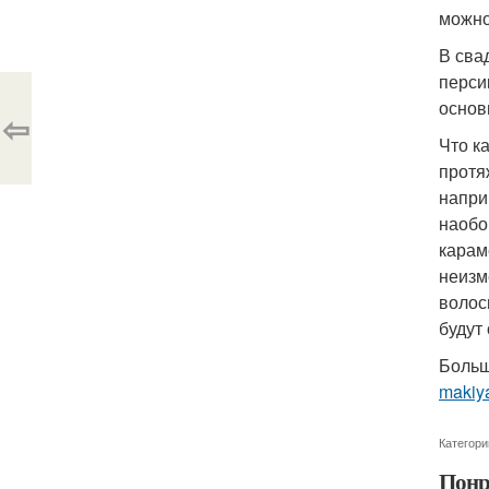
можно
В сва
перси
основ
⇦
Что к
протя
напри
наобо
карам
неизм
волос
будут
Больш
makiya
Категори
Понр