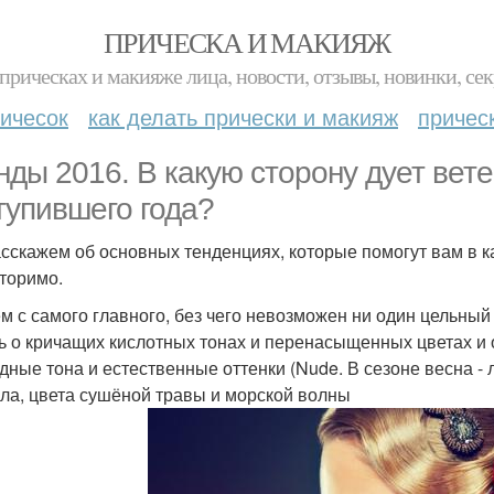
ПРИЧЕСКА И МАКИЯЖ
прическах и макияже лица, новости, отзывы, новинки, сек
ичесок
как делать прически и макияж
причес
нды 2016. В какую сторону дует вет
тупившего года?
сскажем об основных тенденциях, которые помогут вам в ка
торимо.
м с самого главного, без чего невозможен ни один цельный 
ь о кричащих кислотных тонах и перенасыщенных цветах и 
дные тона и естественные оттенки (Nude. В сезоне весна -
ла, цвета сушёной травы и морской волны