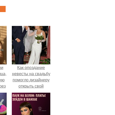
ои
Как опоздание
ца,
невесты на свадьбу
нию
помогло дизайнеру
рез
открыть свой
бренд.