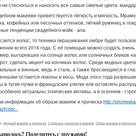
 не стесняться и наносить все самые смелые цвета: манда
дебном макияже приветствуется лёгкость и мягкость. Мрамо
ка, кофейных или песочных оттенков, лёгкий румянец и по
ные тенденции свадебного мэйк - апа.
асается волос, то техника окрашивания омбре будет польз
жении всего 2016 года. С её помощью можно создать очен
мер, выгоревших на солнце волос или солнечных бликов на
рот, сделать акцент на кончиках волос. Среди модных цве
ельные и винные, медь и сталь, а также бросающиеся в гла
енными остаются локоны и косы. Мода этого года разрешае
ы в тугие пучки и французские улитки или оставлять распу
 особенно актуальны этнические мотивы, а в осеннем - стр
е информации об образе макияж и прическа
http://prichesk
zh/obr...
и:
Модный макияж и прическа
,
Стильные прически и макияж
,
Образ макияж и прическа
авилось? Поделитесь с друзьями!