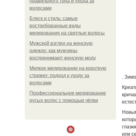
правильного тона и ухода за
волосами
Блеск и стиль: самые
востребованные виды
мелирования на светлые волосы
Мужской взгляд на женскую
одежду: как мужчины
воспринимают женскую моду
Мелкое мелирование на короткую
стрижку: подход к уходу за
. Зим
волосами
Креат
Профессиональное мелирование
крича
русых волос с помощью чёлки
естес
Новым
котор
глазк
или с