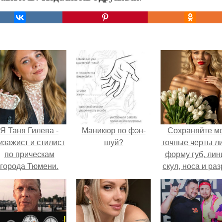
Я Таня Гилева -
Маникюр по фэн-
Сохраняйте м
изажист и стилист
шуй?
точные черты ли
по прическам
форму губ, ли
города Тюмени.
скул, носа и раз
глаз.