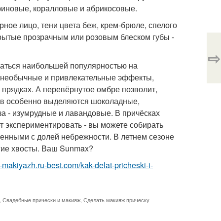
риновые, коралловые и абрикосовые.
рное лицо, тени цвета беж, крем-брюле, спелого
крытые прозрачным или розовым блеском губы -
⇨
оваться наибольшей популярностью на
ь необычные и привлекательные эффекты,
 прядках. А перевёрнутое омбре позволит,
тов особенно выделяются шоколадные,
за - изумрудные и лавандовые. В причёсках
т экспериментировать - вы можете собирать
щенными с долей небрежности. В летнем сезоне
огие хвосты. Ваш Sunmax?
a-makiyazh.ru-best.com/kak-delat-pricheski-i-
,
Свадебные прически и макияж
,
Сделать макияж прическу