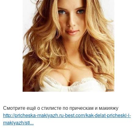
Смотрите ещё о стилисте по прическам и макияжу
http://pricheska-makiyazh.ru-best.com/kak-delat-pricheski-i-
makiyazh/sti...