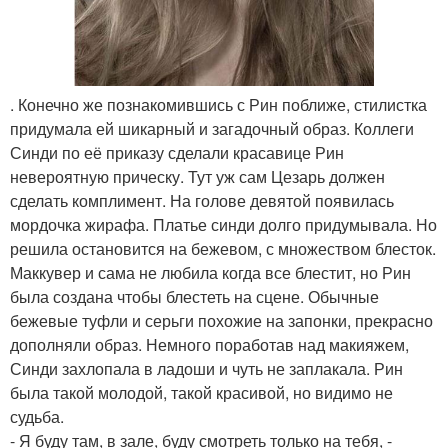
. Конечно же познакомившись с Рин поближе, стилистка
придумала ей шикарный и загадочный образ. Коллеги
Синди по её приказу сделали красавице Рин
невероятную прическу. Тут уж сам Цезарь должен
сделать комплимент. На голове девятой появилась
мордочка жирафа. Платье синди долго придумывала. Но
решила остановится на бежевом, с множеством блесток.
Маккувер и сама не любила когда все блестит, но Рин
была создана чтобы блестеть на сцене. Обычные
бежевые туфли и серьги похожие на запонки, прекрасно
дополняли образ. Немного поработав над макияжем,
Синди захлопала в ладоши и чуть не заплакала. Рин
была такой молодой, такой красивой, но видимо не
судьба.
- Я буду там, в зале, буду смотреть только на тебя, -