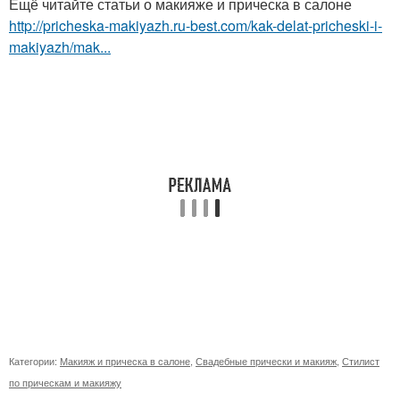
Ещё читайте статьи о макияже и прическа в салоне
http://pricheska-makiyazh.ru-best.com/kak-delat-pricheski-i-
makiyazh/mak...
Категории:
Макияж и прическа в салоне
,
Свадебные прически и макияж
,
Стилист
по прическам и макияжу