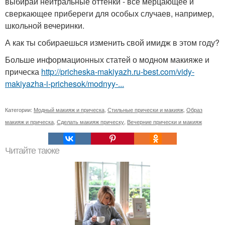
выбирай нейтральные оттенки - все мерцающее и
сверкающее прибереги для особых случаев, например,
школьной вечеринки.
А как ты собираешься изменить свой имидж в этом году?
Больше информационных статей о модном макияже и
прическа
http://pricheska-makiyazh.ru-best.com/vidy-
makiyazha-i-prichesok/modnyy-...
Категории:
Модный макияж и прическа
,
Стильные прически и макияж
,
Образ
макияж и прическа
,
Сделать макияж прическу
,
Вечерние прически и макияж
Читайте также