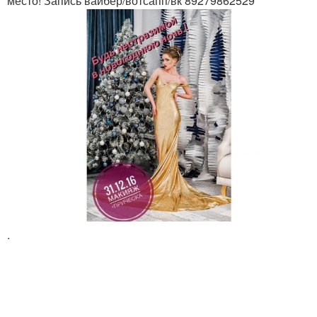
место! Запись вайбер/вотсапп/вк 89279862529
.