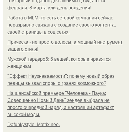
Шикарный подарок для любимых, будь то 14
февраля, 8 марта или день рождения!
Работа в MLM, то есть сетевой компании сейчас
неразрывно связана с создание своего контента,
своей страницы в соц сетях.
Прическа - не просто волосы, а мощный инструмент
вашего стиля!
Мужской гардероб: 6 вещей, которые нравятся
женщинам
"Эффект Неузнаваемости": почему новый образ
певицы вызвал споры о гранях возможного?
На шанхайской премьере "Человека - Паука:
Совершенно Новый День" зендея выбрала не
просто очередной наряд, а настоящий артефакт
высокой моды.
Dafunkystyle. Matrix neo.