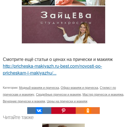
Смотрите ещё статьи о ценах на прически и макияж
http://pricheska-makiyazh.ru-best.com/novosti-po-
pricheskam-i-makiyazhu/...
Категории:
Модный макияж и прическа
,
Образ макияж и прическа
,
Стилист по
прическам и макияжу
,
Свадебные прически и макияж
,
Мастер причесок и макияжа
,
Вечерние прически и макияж
,
Цены на прически и макияж
Читайте также