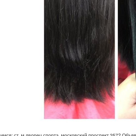
имся: ст. м дворец спорта, московский проспект 257? Объяв