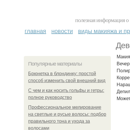
полезная информация о 
главная
новости
виды макияжа и пр
Дев
Макия
Вечер
Популярные материалы
Полир
Брюнетка в блондинку: простой
Корре
способ изменить свой внешний вид
Наращ
С чем и как носить гольфы и гетры:
Депил
полное руководство
Может
Профессиональное мелирование
на светлые и русые волосы: подбор
правильного тона и ухода за
волосами