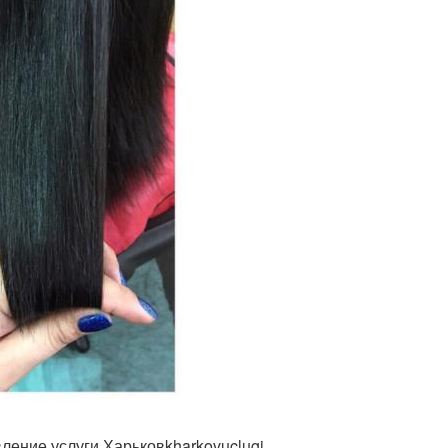
ление услуги Харьковkharkovuclugi.