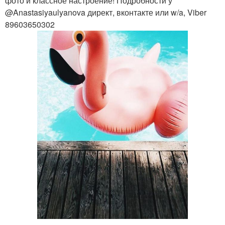
фото и классное настроение! Подробности у
@Anastasiyaulyanova директ, вконтакте или w/a, Viber
89603650302