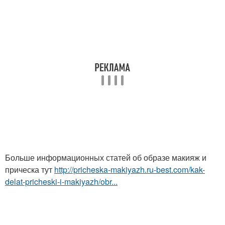
Больше информационных статей об образе макияж и
прическа тут
http://pricheska-makiyazh.ru-best.com/kak-
delat-pricheski-i-makiyazh/obr...