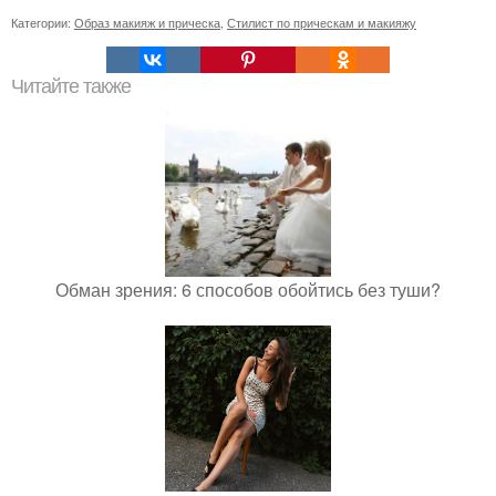
Категории:
Образ макияж и прическа
,
Стилист по прическам и макияжу
Читайте также
Обман зрения: 6 способов обойтись без туши?