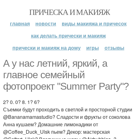
ПРИЧЕСКА И МАКИЯЖ
главная
новости
виды макияжа и причесок
как делать прически и макияж
прически и макияж на дому
игры
отзывы
А у нас летний, яркий, а
главное семейный
фотопроект "Summer Party"?
2? 0. 0? 8. 1? 6?
Съемки будут проходить в светлой и просторной студии
@Bananamamastudio? Сладости и фрукты от соколова
Анна кушаем? Домашние лимонадики от
@Coffee_Duck_Ulsk пьем? Декор: мастерская