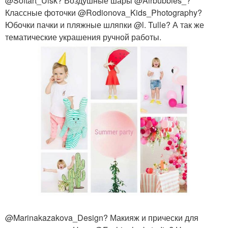
@Softart_Ulsk? Воздушные шары @Airbubbles_?
Классные фоточки @Rodionova_Kids_Photography?
Юбочки пачки и пляжные шляпки @l. Tulle? А так же
тематические украшения ручной работы.
@Marinakazakova_Design? Макияж и прически для