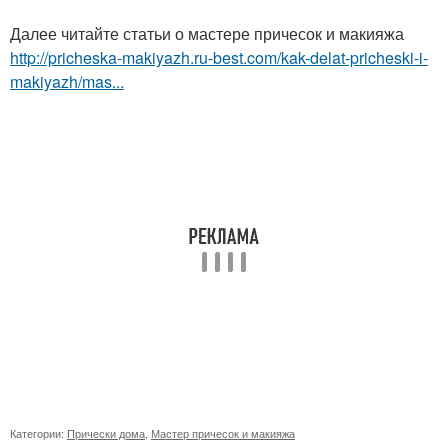
Далее читайте статьи о мастере причесок и макияжа
http://pricheska-makiyazh.ru-best.com/kak-delat-pricheski-i-
makiyazh/mas...
Категории:
Прически дома
,
Мастер причесок и макияжа