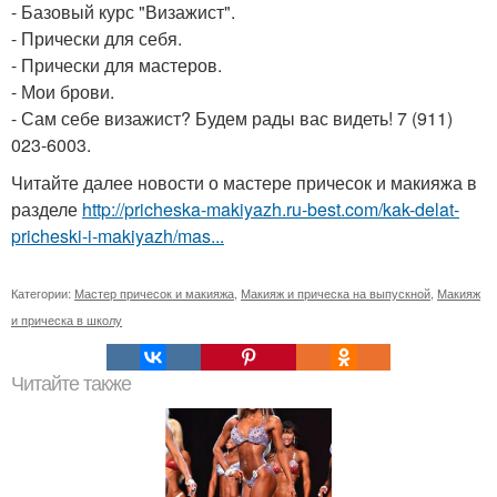
- Базовый курс "Визажист".
- Прически для себя.
- Прически для мастеров.
- Мои брови.
- Сам себе визажист? Будем рады вас видеть! 7 (911)
023-6003.
Читайте далее новости о мастере причесок и макияжа в
разделе
http://pricheska-makiyazh.ru-best.com/kak-delat-
pricheski-i-makiyazh/mas...
Категории:
Мастер причесок и макияжа
,
Макияж и прическа на выпускной
,
Макияж
и прическа в школу
Читайте также