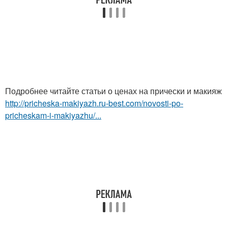
Подробнее читайте статьи о ценах на прически и макияж
http://pricheska-makiyazh.ru-best.com/novosti-po-
pricheskam-i-makiyazhu/...