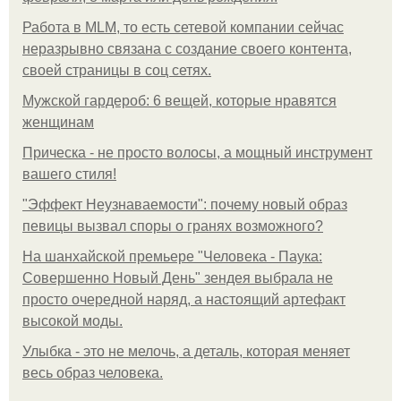
Работа в MLM, то есть сетевой компании сейчас
неразрывно связана с создание своего контента,
своей страницы в соц сетях.
Мужской гардероб: 6 вещей, которые нравятся
женщинам
Прическа - не просто волосы, а мощный инструмент
вашего стиля!
"Эффект Неузнаваемости": почему новый образ
певицы вызвал споры о гранях возможного?
На шанхайской премьере "Человека - Паука:
Совершенно Новый День" зендея выбрала не
просто очередной наряд, а настоящий артефакт
высокой моды.
Улыбка - это не мелочь, а деталь, которая меняет
весь образ человека.