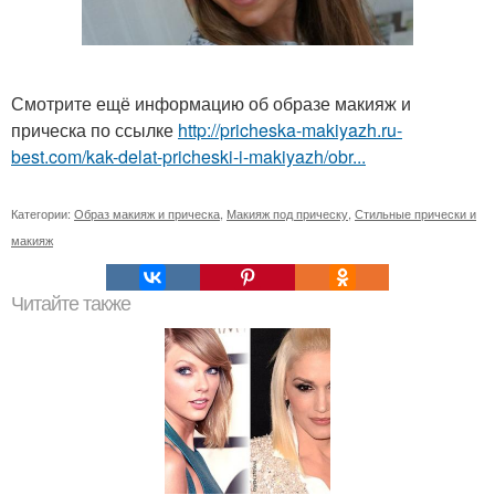
Смотрите ещё информацию об образе макияж и
прическа по ссылке
http://pricheska-makiyazh.ru-
best.com/kak-delat-pricheski-i-makiyazh/obr...
Категории:
Образ макияж и прическа
,
Макияж под прическу
,
Стильные прически и
макияж
Читайте также