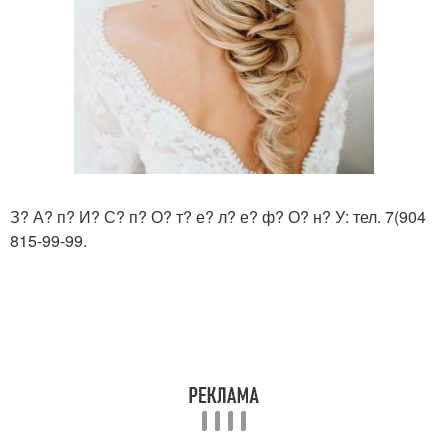
З? А? п? И? С? п? О? т? е? л? е? ф? О? н? У: тел. 7(904
815-99-99.