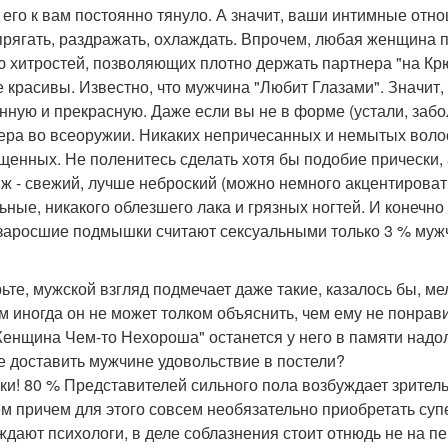
 его к вам постоянно тянуло. А значит, ваши интимные отн
прягать, раздражать, охлаждать. Впрочем, любая женщина п
ю хитростей, позволяющих плотно держать партнера "на Крю
е красивы. Известно, что мужчина "Любит Глазами". Значит,
ную и прекрасную. Даже если вы не в форме (устали, заболел
ера во всеоружии. Никаких непричесанных и немытых воло
щенных. Не поленитесь сделать хотя бы подобие прически, 
ж - свежий, лучше неброский (можно немного акцентироват
ьные, никакого облезшего лака и грязных ногтей. И конечно
(заросшие подмышки считают сексуальными только 3 % муж
ьте, мужской взгляд подмечает даже такие, казалось бы, м
м иногда он не может толком объяснить, чем ему не понра
Женщина Чем-то Нехороша" останется у него в памяти надо
е доставить мужчине удовольствие в постели?
ки! 80 % Представителей сильного пола возбуждает зрите
м причем для этого совсем необязательно приобретать суп
ждают психологи, в деле соблазнения стоит отнюдь не на 