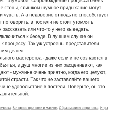
еч. "Шумовое" сопровождение процесса очень
кие стоны, слишком шумное придыхание могут
 чувств. А а недоверие отнюдь не способствует
поговорить. в постели не стоит утомлять
 рассказать или что-то у него выведать.
дключиться к беседе. В лучшем случае он
 к процессу. Так уж устроены представители
дним делом.
льного мастерства - даже если и не сознаются в
объятья, в душ многие из них расценивают, как
ют - мужчине очень приятно, когда его целуют,
той страсти. Так что не заставляйте вашего
чине удовольствие в постели. Поверьте, он это
лазнительной.
рическа
,
Вечерние прически и макияж
,
Образ макияж и прическа
,
Игры