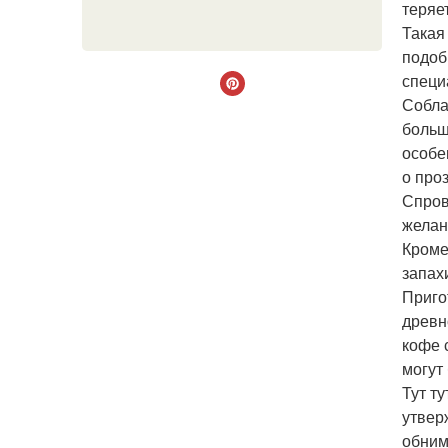
теряе
Такая
подоб
специ
Собла
больш
особе
о про
Спров
желан
Кроме
запахи
Приго
древн
кофе 
могут
Тут т
утвер
обним