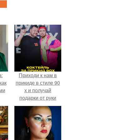
а:
Приходи к нам в
как
прикиде в стиле 90
ими
х и получай
подарки от руки
вверх!