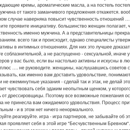
ждающие кремы, ароматические масла, а на постель постели
ужчина от такого заманчивого предложения откажется. воо
ном случае наверняка повысит чувственность отношений …
ите проявите инициативу. большинство женщин полагает, чт
ственность именно мужчина. А а представительницы прекр
ваниям. всего так и происходит, однако специалисты утве
ативы в интимных отношениях. Для них это лучшее доказате
ьте соблазнительной, а не распущенно - сексуальной, иначе
еров у вас было, если вы настолько активны и искусны в лю
 плюс …. не руководите. женщины, наслушавшись советов с
азывать, как именно вам доставить удовольствие, понимаю
и не ежеминутные указания - сделай так и этак, не делай это
ает чувствовать себя эдаким неопытным щенком, у которого 
ь от дрессировщицы. Поэтому все возможные пожелания ост
ча не принесла вам ожидаемого удовольствия. Процесс при
льным - и в этом нет ничего ненормального.
руйте.реагируйте. игра - игра партнеров, не забывайте об 
ая проявляет себя в этой игре "Бесчувственным Бревном".