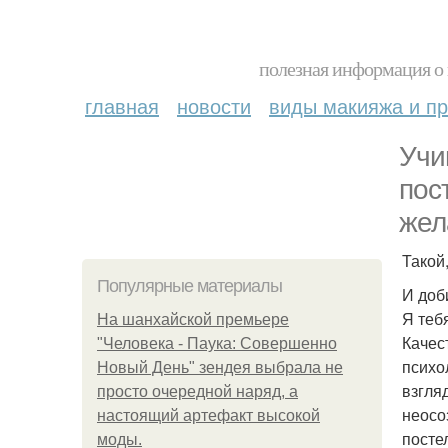
полезная информация о 
главная
новости
виды макияжа и пр
Учи
пос
жел
Такой
Популярные материалы
И доб
Я теб
На шанхайской премьере
Качес
"Человека - Паука: Совершенно
психо
Новый День" зендея выбрала не
взгля
просто очередной наряд, а
неосо
настоящий артефакт высокой
посте
моды.