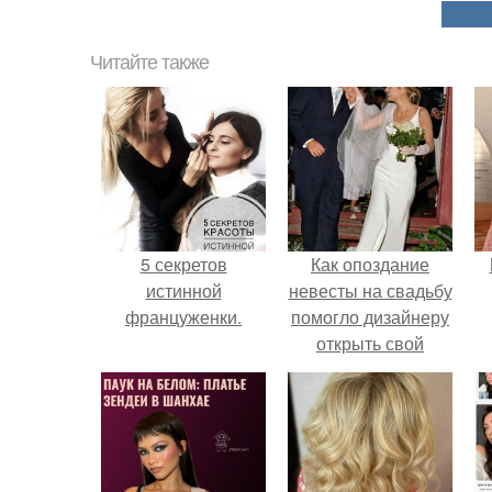
Читайте также
5 секретов
Как опоздание
истинной
невесты на свадьбу
француженки.
помогло дизайнеру
открыть свой
бренд.