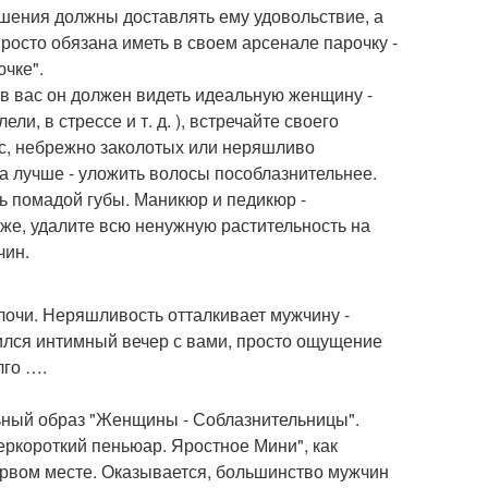
ошения должны доставлять ему удовольствие, а
росто обязана иметь в своем арсенале парочку -
чке".
 в вас он должен видеть идеальную женщину -
и, в стрессе и т. д. ), встречайте своего
с, небрежно заколотых или неряшливо
а лучше - уложить волосы пособлазнительнее.
ь помадой губы. Маникюр и педикюр -
 же, удалите всю ненужную растительность на
чин.
елочи. Неряшливость отталкивает мужчину -
вился интимный вечер с вами, просто ощущение
лго ….
льный образ "Женщины - Соблазнительницы".
еркороткий пеньюар. Яростное Мини", как
первом месте. Оказывается, большинство мужчин