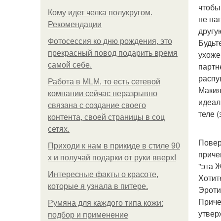
чтобы
Кому идет челка полукругом.
не на
Рекомендации
другу
Фотосессия ко дню рождения, это
Будьт
прекрасный повод подарить время
ухожен
самой себе.
партн
распу
Работа в MLM, то есть сетевой
Макия
компании сейчас неразрывно
идеал
связана с создание своего
теле 
контента, своей страницы в соц
сетях.
Повер
Приходи к нам в прикиде в стиле 90
приче
х и получай подарки от руки вверх!
"эта 
Интересные факты о красоте,
Хотит
которые я узнала в питере.
Эроти
Приче
Румяна для каждого типа кожи:
утвер
подбор и применение