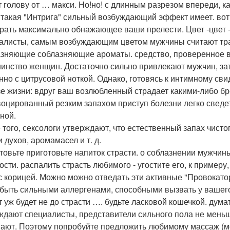
т голову от … макси. Но!но! с длинным разрезом впереди, 
 такая "Интрига" сильный возбуждающий эффект имеет. вот
рать максимально обнажающее ваши прелести. Цвет -цвет -
алисты, самым возбуждающим цветом мужчины считают тр
зняющие соблазняющие ароматы. средство, проверенное 
инство женщин. Достаточно сильно привлекают мужчин, зат
нно с цитрусовой ноткой. Однако, готовясь к интимному св
зе жизни: вдруг ваш возлюбленный страдает какими-либо б
оцированный резким запахом приступ болезни легко сведет
ной.
 того, сексологи утверждают, что естественный запах чист
 духов, аромамасел и т. д.
товьте приготовьте напиток страсти. о соблазнении мужчин
ости. распалить страсть любимого - угостите его, к пример
с корицей. Можно можно отведать эти активные "Провокатор
 быть сильными аллергенами, способными вызвать у вашего
ут уж будет не до страсти …. будьте ласковой кошечкой. дума
ждают специалисты, представители сильного пола не меньше
ают. Поэтому попробуйте предложить любимому массаж (м