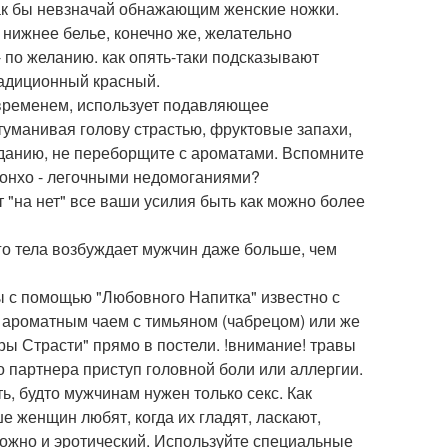
как бы невзначай обнажающим женские ножки.
 нижнее белье, конечно же, желательно
 по желанию. как опять-таки подсказывают
адиционный красный.
временем, использует подавляющее
уманивая голову страстью, фруктовые запахи,
иданию, не переборщите с ароматами. Вспомните
ронхо - легочными недомоганиями?
 "на нет" все ваши усилия быть как можно более
ого тела возбуждает мужчин даже больше, чем
ы с помощью "Любовного Напитка" известно с
у, ароматным чаем с тимьяном (чабрецом) или же
ы Страсти" прямо в постели. !внимание! травы
 партнера приступ головной боли или аллергии.
ть, будто мужчинам нужен только секс. Как
 женщин любят, когда их гладят, ласкают,
ожно и эротический. Используйте специальные