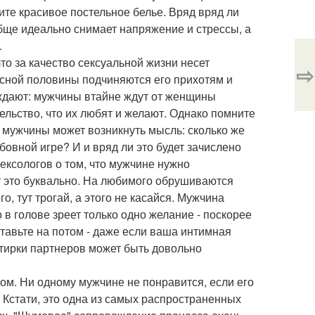
те красивое постельное белье. Вряд вряд ли
бще идеально снимает напряжение и стрессы, а
.
о за качество сексуальной жизни несет
⇨
асной половины подчиняются его прихотям и
рждают: мужчины втайне ждут от женщины
льство, что их любят и желают. Однако помните
 у мужчины может возникнуть мысль: сколько же
бовной игре? И и вряд ли это будет зачислено
ексологов о том, что мужчине нужно
т это буквально. На любимого обрушиваются
го, тут трогай, а этого не касайся. Мужчина
в голове зреет только одно желание - поскорее
авьте на потом - даже если ваша интимная
тирки партнеров может быть довольно
этом. Ни одному мужчине не понравится, если его
 Кстати, это одна из самых распространенных