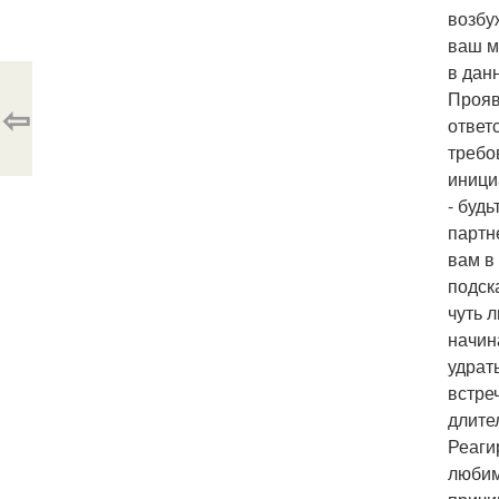
возбу
ваш м
в дан
Прояв
⇦
ответ
требо
иници
- буд
партн
вам в
подск
чуть л
начин
удрат
встре
длите
Реаги
любим