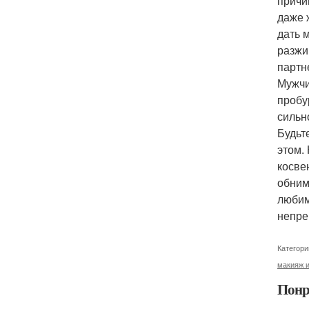
причи
даже 
дать 
разжи
партн
Мужчи
пробу
сильн
Будьт
этом.
косве
обним
любим
непре
Категори
макияж и
Понр