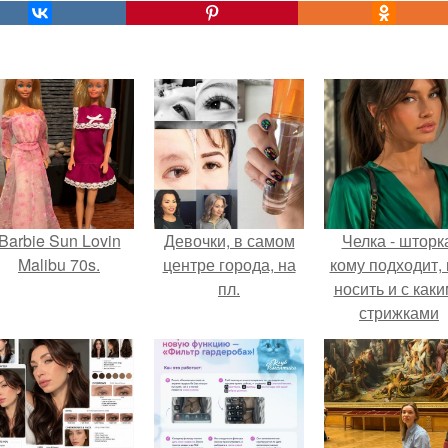
Barbie Sun Lovin
Девочки, в самом
Челка - шторк
Malibu 70s.
центре города, на
кому подходит, 
пл.
носить и с как
стрижками
сочетать.