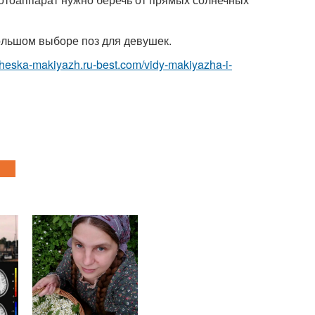
большом выборе поз для девушек.
icheska-makiyazh.ru-best.com/vidy-makiyazha-i-