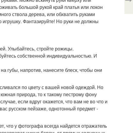
ерживать большой рукой край платья или локон
много ствола дерева, или обхватить руками
ю игрушку. Фантазируйте! Но руки не должны
ей. Улыбайтесь, стройте рожицы.
буйтесь собственной индивидуальностью. И
на губы, напротив, нанесите блеск, чтобы они
сливался по цвету с вашей новой одеждой. Но
я южная природа, то к такому пестрому фону
лучае, если вдруг окажется, что вам не во что и
вас русском пейзаже, однотонный предмет -
т, что у фотографа всегда найдется отражатель
фотоаппарат нужно беречь от прямых солнечных