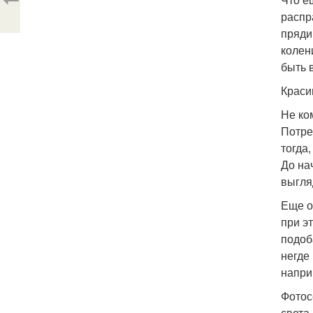
распр
пряди
колен
быть 
Краси
Не ко
Потре
тогда
До на
выгля
Еще о
при э
подоб
негде
напри
Фотос
света