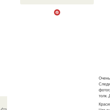
Очень
Следи
фотог
толк.
Краси
⇦
Что е