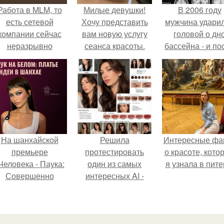
Работа в MLM, то
Милые девушки!
В 2006 году
есть сетевой
Хочу представить
мужчина удари
компании сейчас
вам новую услугу
головой о дн
неразрывно
сеанса красоты.
бассейна - и по
вязана с создание
этого его жиз
своего контента,
изменилась са
своей страницы в
странным образ
соц сетях.
На шанхайской
Решила
Интересные фа
премьере
протестировать
о красоте, кото
Человека - Паука:
один из самых
я узнала в пите
Совершенно
интересных AI -
Новый День"
промтов для бьюти
ендея выбрала не
- анализа.
росто очередной
аряд, а настоящий