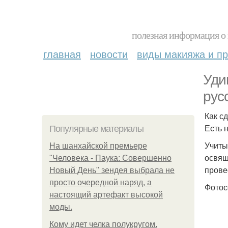
полезная информация о 
главная
новости
виды макияжа и пр
Уди
рус
Как с
Есть 
Популярные материалы
Учиты
На шанхайской премьере
освящ
"Человека - Паука: Совершенно
прове
Новый День" зендея выбрала не
просто очередной наряд, а
Фотос
настоящий артефакт высокой
моды.
Кому идет челка полукругом.