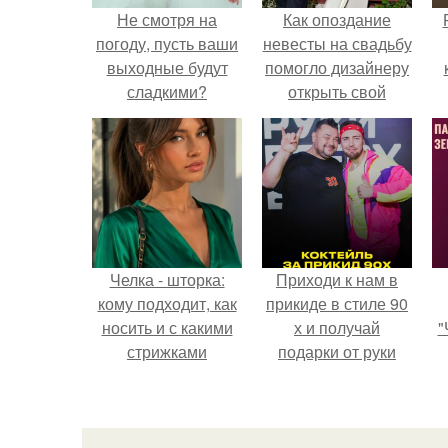
Не смотря на
Как опоздание
погоду, пусть ваши
невесты на свадьбу
выходные будут
помогло дизайнеру
сладкими?
открыть свой
бренд.
с
Челка - шторка:
Приходи к нам в
кому подходит, как
прикиде в стиле 90
носить и с какими
х и получай
"
стрижками
подарки от руки
сочетать.
вверх!
з
п
н