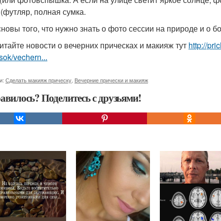
 (футляр, полная сумка.
сновы того, что нужно знать о фото сессии на природе и о 
итайте новости о вечерних прическах и макияж тут
http://pr
sok/vechern...
и:
Сделать макияж прическу
,
Вечерние прически и макияж
авилось? Поделитесь с друзьями!