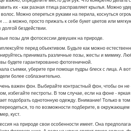
авить их - как разная птица расправляет крылья. Можно уд
 волос. Можно опереться руками на перила, коснуться огро
и … а можно, просто прижать к себе букет цветов или мягку
в долгой бездействии.
вые позы для фотосессии девушек на природе.
мплексуйте перед объективом. Будьте как можно естественн
нируйтесь принимать различные позы, жесты и мимику. Лю
, вы будете гарантированно фотогеничной.
чала съемки, уберите при помощи пудры блеск с лица. А вот 
дели более соблазнительно.
чень важен фон. Выбирайте контрастный фон, чтобы он не 
том, избегайте пестроты. В том случае, если на фоне - ярка
ает подобрать однотонную одежду. Внимание! Только в том с
 переодеться, то по возможности подберите, в окружающем 
мер, куст.
ессия на природе свои особенности имеет. Она предполагае
 (или фотовспышка. А если на улице светит яркое солнце, 