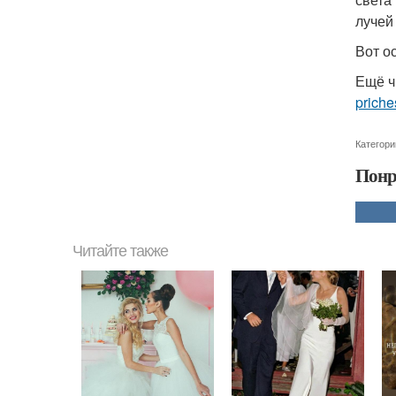
лучей
Вот о
Ещё ч
priche
Категори
Понр
Читайте также