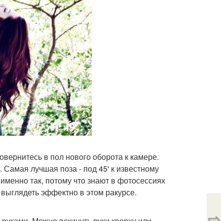
вернитесь в пол нового оборота к камере.
 Самая лучшая поза - под 45' к известному
менно так, потому что знают в фотосессиях
 выглядеть эффектно в этом ракурсе.
⇨
с руками. Можно вскинуть руки кверху или