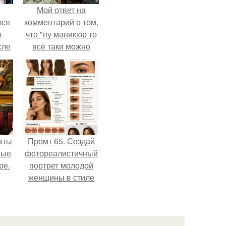
Мой ответ на
лся
комментарий о том,
о
что "ну маникюр то
сле
всё таки можно
нь
было бы сделать.
мым
ом.
кты
Промт 65. Создай
рые
фотореалистичный
ре.
портрет молодой
женщины в стиле
бьюти - гайда 2026
года.