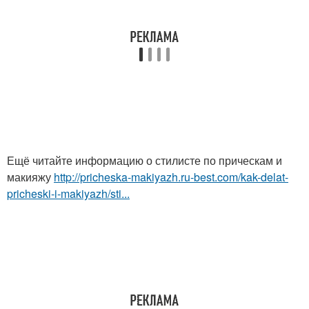
Ещё читайте информацию о стилисте по прическам и
макияжу
http://pricheska-makiyazh.ru-best.com/kak-delat-
pricheski-i-makiyazh/sti...