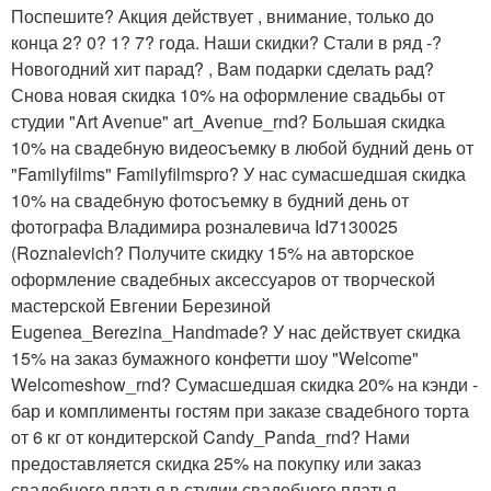
Поспешите? Акция действует , внимание, только до
конца 2? 0? 1? 7? года. Наши скидки? Стали в ряд -?
Новогодний хит парад? , Вам подарки сделать рад?
Снова новая скидка 10% на оформление свадьбы от
студии "Art Avenue" art_Avenue_rnd? Большая скидка
10% на свадебную видеосъемку в любой будний день от
"Familyfilms" Familyfilmspro? У нас сумасшедшая скидка
10% на свадебную фотосъемку в будний день от
фотографа Владимира розналевича Id7130025
(Roznalevich? Получите скидку 15% на авторское
оформление свадебных аксессуаров от творческой
мастерской Евгении Березиной
Eugenea_Berezina_Handmade? У нас действует скидка
15% на заказ бумажного конфетти шоу "Welcome"
Welcomeshow_rnd? Сумасшедшая скидка 20% на кэнди -
бар и комплименты гостям при заказе свадебного торта
от 6 кг от кондитерской Candy_Panda_rnd? Нами
предоставляется скидка 25% на покупку или заказ
свадебного платья в студии свадебного платья