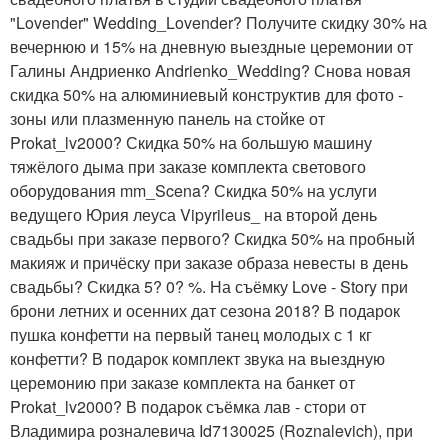
"Lovender" Wedding_Lovender? Получите скидку 30% на
вечернюю и 15% на дневную выездные церемонии от
Галины Андриенко Andrienko_Wedding? Снова новая
скидка 50% на алюминиевый конструктив для фото -
зоны или плазменную панель на стойке от
Prokat_lv2000? Скидка 50% на большую машину
тяжёлого дыма при заказе комплекта светового
оборудования mm_Scena? Скидка 50% на услуги
ведущего Юрия леуса Vipyrileus_ на второй день
свадьбы при заказе первого? Скидка 50% на пробный
макияж и причёску при заказе образа невесты в день
свадьбы? Скидка 5? 0? %. На съёмку Love - Story при
брони летних и осенних дат сезона 2018? В подарок
пушка конфетти на первый танец молодых с 1 кг
конфетти? В подарок комплект звука на выездную
церемонию при заказе комплекта на банкет от
Prokat_lv2000? В подарок съёмка лав - стори от
Владимира розналевича Id7130025 (Roznalevich), при