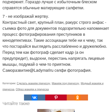
подчеркнет. Гораздо лучше с избыточным блеском
справятся обычные матирующие салфетки.
7 - не изображай жертву.
Контрастный свет, крупный план, ракурс строго анфас -
съемка фото для документов подозрительно напоминает
процесс фотографирования преступников в
кинодетективах. Такие ассоциации тебе ни к чему, так
что постарайся выглядеть расслабленно и дружелюбно.
Перед тем как фотограф сделает кадр (а он
предупредит), выдохни, перестань напрягать лицевые
мышцы, подумай о чем-то приятном.
Саморазвитие@Ladymailru селфи фотография.
Категории:
Сделать макияж прическу
,
Макияж под прическу
,
Модный макияж и
прическа
,
Образ макияж и прическа
Читайте также