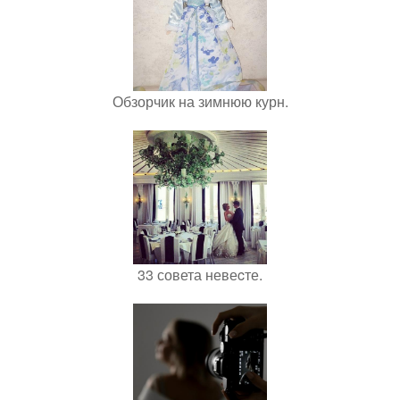
Обзорчик на зимнюю курн.
33 совета невеcте.