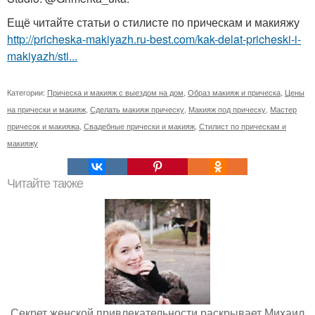
Ещё читайте статьи о стилисте по прическам и макияжу
http://pricheska-makiyazh.ru-best.com/kak-delat-pricheski-i-
makiyazh/sti...
Категории:
Прическа и макияж с выездом на дом
,
Образ макияж и прическа
,
Цены
на прически и макияж
,
Сделать макияж прическу
,
Макияж под прическу
,
Мастер
причесок и макияжа
,
Свадебные прически и макияж
,
Стилист по прическам и
макияжу
Читайте также
Секрет женской привлекательности раскрывает Михаил