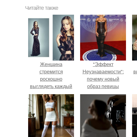
Читайте также
Женщина
"Эффект
стремится
Неузнаваемости":
в
роскошно
почему новый
выглядеть каждый
образ певицы
день, даже если
вызвал споры о
единственные
гранях
зрители её
возможного?
идеального образа
- коллеги или
праздные