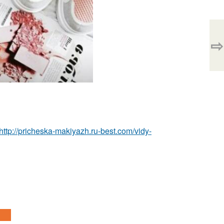
⇨
http://pricheska-makiyazh.ru-best.com/vidy-