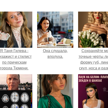
Я Таня Гилева -
Она слушала,
Сохраняйте м
изажист и стилист
вполуха.
точные черты ли
по прическам
форму губ, ли
города Тюмени.
скул, носа и раз
глаз.