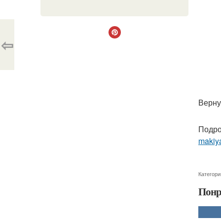
⇦
Верну
Подро
makiya
Категори
Понр