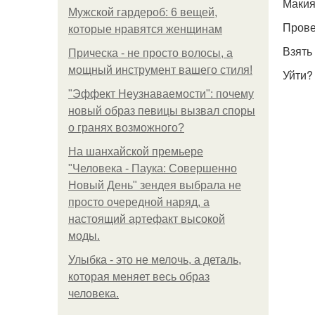
Макия
Мужской гардероб: 6 вещей,
Прове
которые нравятся женщинам
Взять
Прическа - не просто волосы, а
мощный инструмент вашего стиля!
Уйти?
"Эффект Неузнаваемости": почему
новый образ певицы вызвал споры
о гранях возможного?
На шанхайской премьере
"Человека - Паука: Совершенно
Новый День" зендея выбрала не
просто очередной наряд, а
настоящий артефакт высокой
моды.
Улыбка - это не мелочь, а деталь,
которая меняет весь образ
человека.