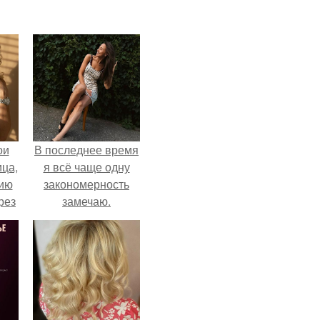
ои
В последнее время
ца,
я всё чаще одну
нию
закономерность
рез
замечаю.