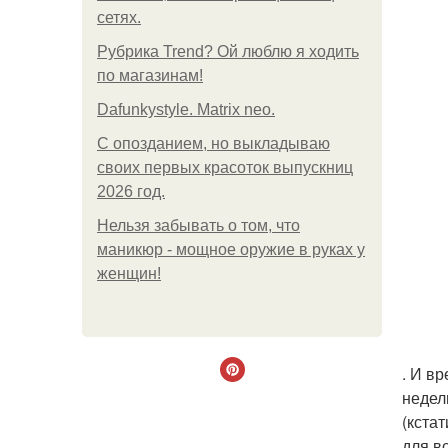
сетях.
Рубрика Trend? Ой люблю я ходить
по магазинам!
Dafunkystyle. Matrix neo.
С опозданием, но выкладываю
своих первых красоток выпускниц
2026 год.
Нельзя забывать о том, что
маникюр - мощное оружие в руках у
женщин!
. И в
недел
(кста
для в