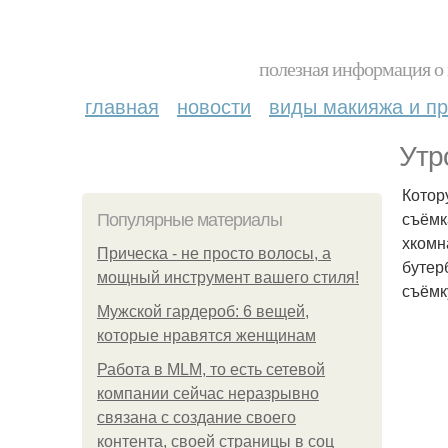
полезная информация о 
главная
новости
виды макияжа и пр
Утр
Котор
съёмк
Популярные материалы
хкомн
Прическа - не просто волосы, а
бутер
мощный инструмент вашего стиля!
съёмк
Мужской гардероб: 6 вещей,
которые нравятся женщинам
Работа в MLM, то есть сетевой
компании сейчас неразрывно
связана с создание своего
контента, своей страницы в соц