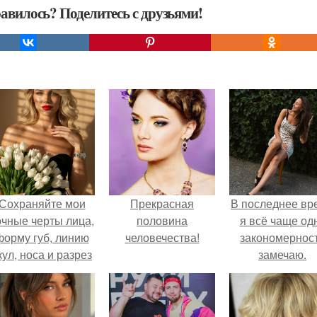
авилось? Поделитесь с друзьями!
Сохраняйте мои
Прекрасная
В последнее вр
очные черты лица,
половина
я всё чаще од
форму губ, линию
человечества!
закономернос
кул, носа и разрез
замечаю.
глаз.