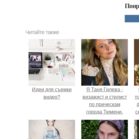
Понр
Читайте также
Идеи для съемки
Я Таня Гилева -
видео?
визажист и стилист
т
по прическам
города Тюмени.
с