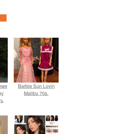
емя
Barbie Sun Lovin
ну
Malibu 70s.
ть