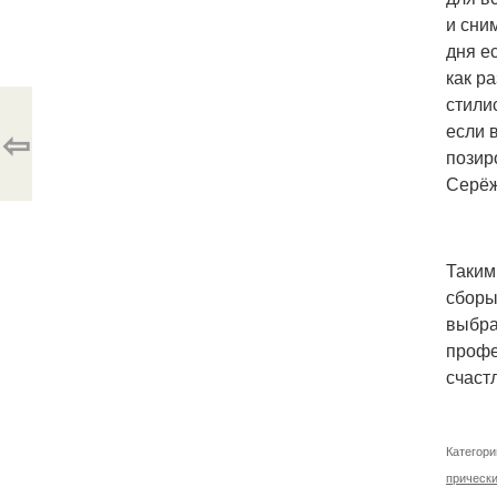
и сним
дня е
как р
стили
если 
⇦
позир
Серёж
Таким
сборы
выбра
профе
счаст
Категори
прически