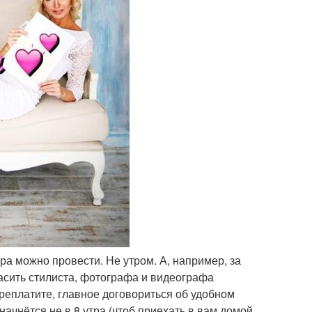
тра можно провести. Не утром. А, например, за
асить стилиста, фотографа и видеографа
ереплатите, главное договориться об удобном
начнётся не в 8 утра (чтоб приехать в вам домой