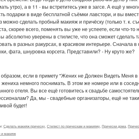
ать утро), а в 11 - вы встретитесь уже в загсе. А ещё у мн
сть подарки в виде бесплатной съёмки лавстори, и вы вмест
аз можно сделать пробный макияж и причёску (только т. к. с
ста, скорее всего, поменять вы уже не успеете, если что-то 
вы абсолютно уверены в стилисте, что она сможет сделать та
овать в разных ракурсах, в красивом интерьере. Сначала в
ки, фата, шнуровка корсета. Представили? - Ну круто же?
 образом, если в примету "Жених не Должен Видеть Меня в
 жениха немного поснимать. В этом же номере или в сосед
нного отеля. Вы все ещё готовитесь к свадьбе самостоятел
ссионалам? Да, мы - свадебные организаторы, ещё не таки
ливой будет!
и:
Сделать макияж прическу
,
Стилист по прическам и макияжу
,
Прически дома
,
Причес
 и макияж