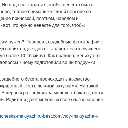
 Но надо постараться, чтобы невеста была
нное, тёплое внимание к своей персоне со
ение причёской, платьем, нарядом и
 вот что нужно невесте для того, чтобы
н вам нужен? Поверьте, свадебные фотографии с
ид наших подъездов оставляет желать лучшего!
куп более 10-15 минут. Как правило, жениху его
бы вопросы к нему подготовили ваши подружки
свадебного букета происходит знакомство
фуршетный стол с легкими закусками. На такой
 В первый раз подняв за молодых бокалы, гости
лей. Родители дают молодым свое благословение,
pricheska-makiyazh.ru-best.com/vidy-makiyazha-i-