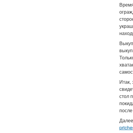
Время
ограж
сторо
украш
наход
Выкуп
выкуп
Тольк
хвата
самос
Итак,
свиде
стол 
покид
после
Далее
priche