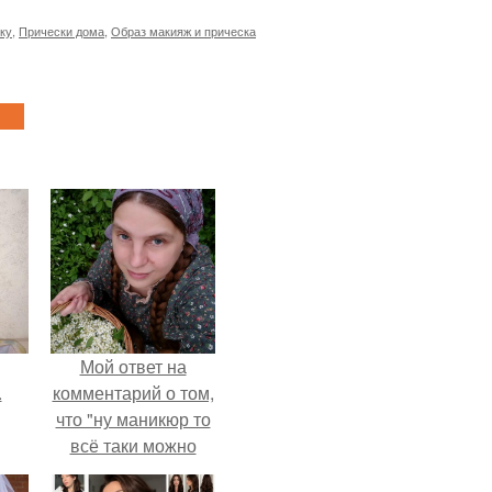
ку
,
Прически дома
,
Образ макияж и прическа
Мой ответ на
.
комментарий о том,
что "ну маникюр то
всё таки можно
было бы сделать.