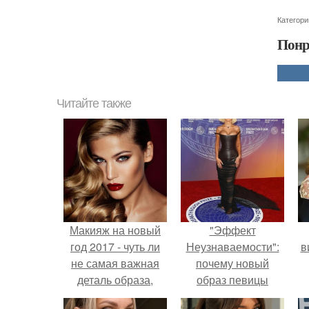
Категори
Понр
Читайте также
Макияж на новый
"Эффект
год 2017 - чуть ли
Неузнаваемости":
в
не самая важная
почему новый
деталь образа,
образ певицы
которая позволит
вызвал споры о