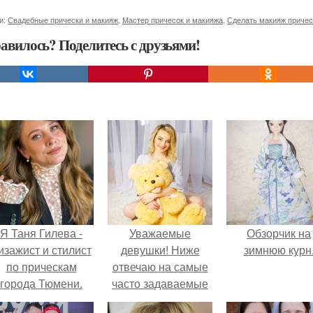
и:
Свадебные прически и макияж
,
Мастер причесок и макияжа
,
Сделать макияж причес
авилось? Поделитесь с друзьями!
Я Таня Гилева -
Уважаемые
Обзорчик на
изажист и стилист
девушки! Ниже
зимнюю курн
по прическам
отвечаю на самые
города Тюмени.
часто задаваемые
вопросы.