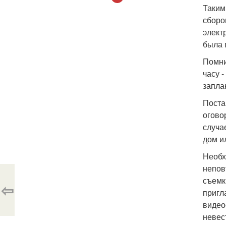
Таким
сборо
элект
была 
Помни
часу 
запла
Поста
огово
случа
дом и
Необх
непов
съемк
⇦
пригл
видео
невес