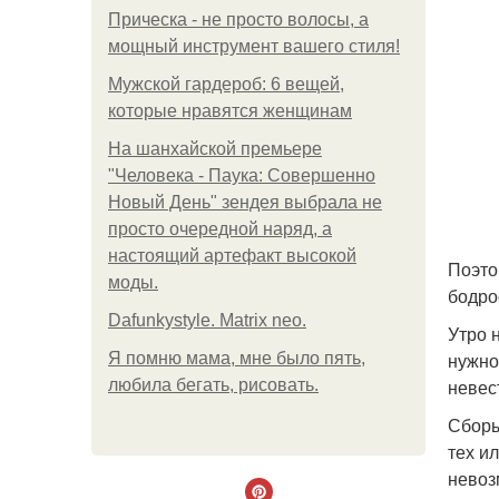
Прическа - не просто волосы, а
мощный инструмент вашего стиля!
Мужской гардероб: 6 вещей,
которые нравятся женщинам
На шанхайской премьере
"Человека - Паука: Совершенно
Новый День" зендея выбрала не
просто очередной наряд, а
настоящий артефакт высокой
Поэто
моды.
бодро
Dafunkystyle. Matrix neo.
Утро 
нужно
Я помню мама, мне было пять,
невес
любила бегать, рисовать.
Сборы
тех и
невоз