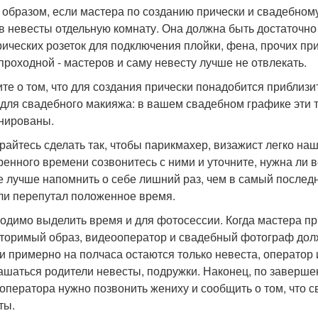
 образом, если мастера по созданию прически и свадебном
в невесты отдельную комнату. Она должна быть достаточно 
рических розеток для подключения плойки, фена, прочих пр
проходной - мастеров и саму невесту лучше не отвлекать.
те о том, что для создания прически понадобится приблизит
- для свадебного макияжа: в вашем свадебном графике эти 
нированы.
райтесь сделать так, чтобы парикмахер, визажист легко наш
ренного времени созвонитесь с ними и уточните, нужна ли в
е лучше напомнить о себе лишний раз, чем в самый последн
ли перепутал положенное время.
одимо выделить время и для фотосессии. Когда мастера при
торимый образ, видеооператор и свадебный фотограф должн
и примерно на полчаса остаются только невеста, оператор
ашаться родители невесты, подружки. Наконец, по заверш
оператора нужно позвонить жениху и сообщить о том, что 
ты.