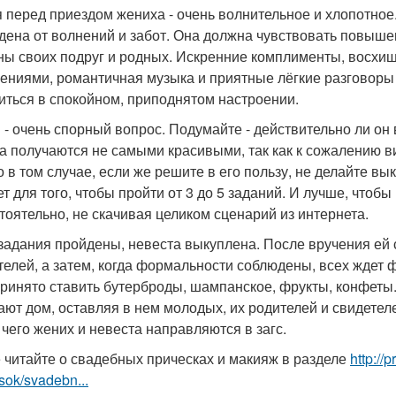
 перед приездом жениха - очень волнительное и хлопотное.
дена от волнений и забот. Она должна чувствовать повыше
ны своих подруг и родных. Искренние комплименты, восхищ
ениями, романтичная музыка и приятные лёгкие разговоры -
иться в спокойном, приподнятом настроении.
 - очень спорный вопрос. Подумайте - действительно ли о
а получаются не самыми красивыми, так как к сожалению в
о в том случае, если же решите в его пользу, не делайте вы
ет для того, чтобы пройти от 3 до 5 заданий. И лучше, что
тоятельно, не скачивая целиком сценарий из интернета.
 задания пройдены, невеста выкуплена. После вручения ей 
телей, а затем, когда формальности соблюдены, всех ждет 
принято ставить бутерброды, шампанское, фрукты, конфеты.
ают дом, оставляя в нем молодых, их родителей и свидете
 чего жених и невеста направляются в загс.
 читайте о свадебных прическах и макияж в разделе
http://
sok/svadebn...