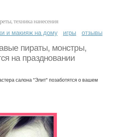
реты, техника нанесения
ки и макияж на дому
игры
отзывы
вавые пираты, монстры,
тся на праздновании
астера салона "Элит" позаботятся о вашем