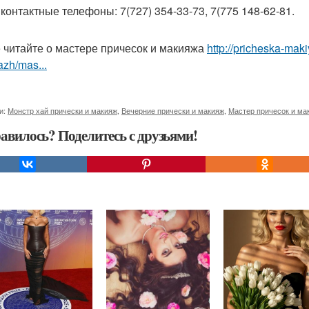
контактные телефоны: 7(727) 354-33-73, 7(775 148-62-81.
 читайте о мастере причесок и макияжа
http://pricheska-maki
zh/mas...
и:
Монстр хай прически и макияж
,
Вечерние прически и макияж
,
Мастер причесок и ма
авилось? Поделитесь с друзьями!