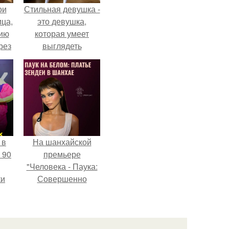
ои
Стильная девушка -
ца,
это девушка,
нию
которая умеет
рез
выглядеть
привлекательно и
элегантно в любои
ситуации.
 в
На шанхайской
 90
премьере
"Человека - Паука:
ки
Совершенно
Новый День"
зендея выбрала не
просто очередной
наряд, а настоящий