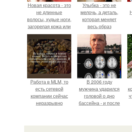
Новая красота - это
Улыбка - это не
не длинные
мелочь, а деталь,
Н
волосы, худые ноги,
которая меняет
загорелая кожа или
весь образ
идеальные зубы.
человека.
Работа в MLM, то
В 2006 году
есть сетевой
мужчина ударился
к
компании сейчас
головой о дно
ч
неразрывно
бассейна - и после
связана с создание
этого его жизнь
своего контента,
изменилась самым
своей страницы в
странным образом.
соц сетях.