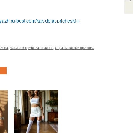
yazh.ru-best.com/kak-delat-pricheski-i-
кияжа
,
Макияж и прическа в салоне
,
Образ макияж и прическа