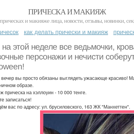
ПРИЧЕСКА И МАКИЯЖ
прическах и макияже лица, новости, отзывы, новинки, сек
ичесок
как делать прически и макияж
причес
 на этой неделе все ведьмочки, кро
зочные персонажи и нечисти соберу
loween!
т вечер вы просто обязаны выглядеть ужасающе красиво! М
ничном образе.
ж прическа на хэллоуин - 10 000 тенге.
те записаться!
ём вас по адресу: ул. брусиловского, 163 ЖК "Манхеттен".