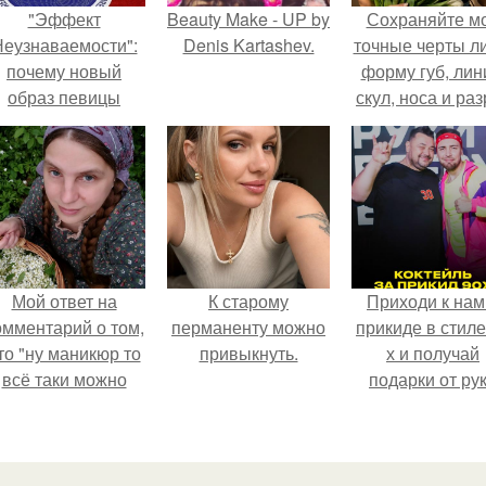
"Эффект
Beauty Make - UP by
Сохраняйте м
еузнаваемости":
Denis Kartashev.
точные черты ли
почему новый
форму губ, ли
образ певицы
скул, носа и раз
вызвал споры о
глаз.
гранях
возможного?
Мой ответ на
К старому
Приходи к нам
омментарий о том,
перманенту можно
прикиде в стиле
то "ну маникюр то
привыкнуть.
х и получай
всё таки можно
подарки от ру
было бы сделать.
вверх!