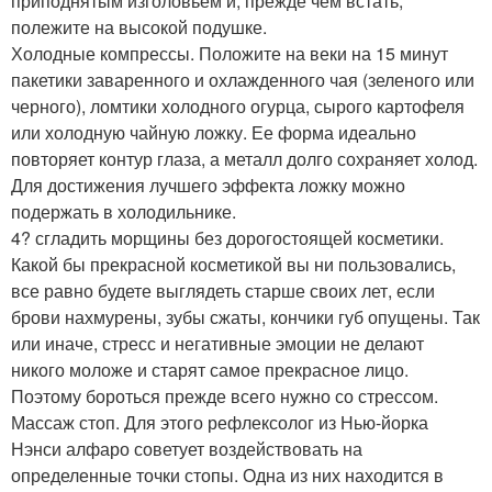
приподнятым изголовьем и, прежде чем встать,
полежите на высокой подушке.
Холодные компрессы. Положите на веки на 15 минут
пакетики заваренного и охлажденного чая (зеленого или
черного), ломтики холодного огурца, сырого картофеля
или холодную чайную ложку. Ее форма идеально
повторяет контур глаза, а металл долго сохраняет холод.
Для достижения лучшего эффекта ложку можно
подержать в холодильнике.
4? сгладить морщины без дорогостоящей косметики.
Какой бы прекрасной косметикой вы ни пользовались,
все равно будете выглядеть старше своих лет, если
брови нахмурены, зубы сжаты, кончики губ опущены. Так
или иначе, стресс и негативные эмоции не делают
никого моложе и старят самое прекрасное лицо.
Поэтому бороться прежде всего нужно со стрессом.
Массаж стоп. Для этого рефлексолог из Нью-йорка
Нэнси алфаро советует воздействовать на
определенные точки стопы. Одна из них находится в