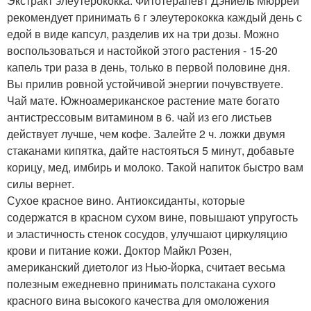
Экстракт элеутерококка. Фитотерапевт Дэниель Мюррей
рекомендует принимать 6 г элеутерококка каждый день с
едой в виде капсул, разделив их на три дозы. Можно
воспользоваться и настойкой этого растения - 15-20
капель три раза в день, только в первой половине дня.
Вы прилив ровной устойчивой энергии почувствуете.
Чай мате. Южноамериканское растение мате богато
антистрессовым витамином в 6. чай из его листьев
действует лучше, чем кофе. Залейте 2 ч. ложки двумя
стаканами кипятка, дайте настояться 5 минут, добавьте
корицу, мед, имбирь и молоко. Такой напиток быстро вам
силы вернет.
Сухое красное вино. Антиоксиданты, которые
содержатся в красном сухом вине, повышают упругость
и эластичность стенок сосудов, улучшают циркуляцию
крови и питание кожи. Доктор Майкл Розен,
американский диетолог из Нью-йорка, считает весьма
полезным ежедневно принимать полстакана сухого
красного вина высокого качества для омоложения