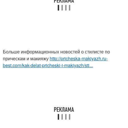
Больше информационных новостей о стилисте по
прическам и макияжу
http://pricheska-makiyazh.ru-
best.com/kak-delat-pricheski-i-makiyazh/sti...