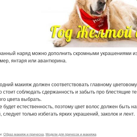
ранный наряд можно дополнить скромными украшениями из 
мер, янтаря или авантюрина.
одний макияж должен соответствовать главному цветовому 
о стоит соблюдать сдержанность и забыть про блестящие тен
ого цвета выбрать.
е будет естественность, поэтому цвет волос должен быть 
, следует только избегать ярких украшений, заколок и лент.
и:
Образ макияж и прическа
,
Модели для причесок и макияжа