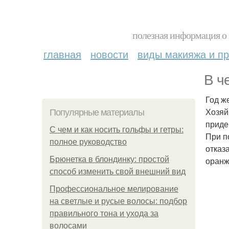
полезная информация о 
главная
новости
виды макияжа и пр
В ч
Год ж
Хозяй
Популярные материалы
приде
С чем и как носить гольфы и гетры:
При п
полное руководство
отказ
Брюнетка в блондинку: простой
оранж
способ изменить свой внешний вид
Профессиональное мелирование
на светлые и русые волосы: подбор
правильного тона и ухода за
волосами