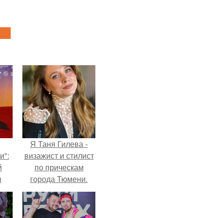
Я Таня Гилева -
и":
визажист и стилист
й
по прическам
ы
города Тюмени.
 о