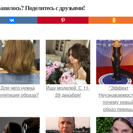
авилось? Поделитесь с друзьями!
Для чего нужна
Ищу моделей. С 11-
"Эффект
епетиция образа?
29 декабря!
Неузнаваемост
почему новы
образ певиц
вызвал споры
гранях
возможного?