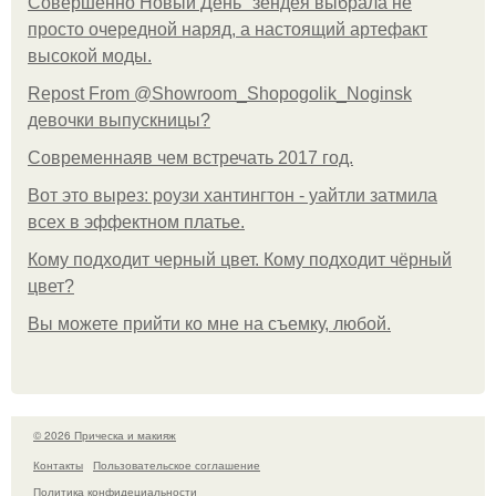
Совершенно Новый День" зендея выбрала не
просто очередной наряд, а настоящий артефакт
высокой моды.
Repost From @Showroom_Shopogolik_Noginsk
девочки выпускницы?
Современнаяв чем встречать 2017 год.
Вот это вырез: роузи хантингтон - уайтли затмила
всех в эффектном платьe.
Кому подходит черный цвет. Кому подходит чёрный
цвет?
Вы можете прийти ко мне на съемку, любой.
© 2026 Прическа и макияж
Контакты
Пользовательское соглашение
Политика конфидециальности