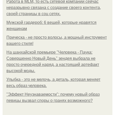
Работа в MLM, то есть сетевой компании сейчас
неразрывно связана с создание своего контента,
своей страницы в соц сетях.
Мужской гардероб: 6 вещей, которые нравятся
женщинам
Прическа - не просто волосы, а мощный инструмент
вашего стиля!
На шанхайской премьере "Человека - Паука:
Совершенно Новый День" зендея выбрала не
просто очередной наряд, а настоящий артефакт
высокой моды.
Улыбка - это не мелочь, а деталь, которая меняет
весь образ человека.
"Эффект Неузнаваемости": почему новый образ
певицы вызвал споры о гранях возможного?