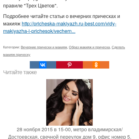
правиле "Трех Цветов".
Подробнее читайте статьи о вечерних прическах и
макияж
http://pricheska-makiyazh.ru-best.com/vidy-
makiyazha-i-prichesok/vechern...
Категории:
Вечерние прически и макияж
,
Образ макияж и прическа
,
Сделать
макияж прическу
Читайте также
28 ноября 2015 в 15-00, метро владимирская/
Достоевская, свечной переулок дом 9, офис номер 5.