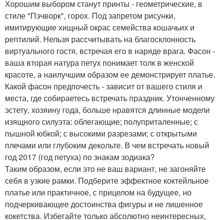
Хорошим выбором станут принты - геометрические, в
стиле "Пэчворк", горох. Под запретом рисунки,
имитирующие хищный окрас семейства кошачьих и
рептилий. Нельзя рассчитывать на благосклонность
виртуального гостя, встречая его в наряде врага. Фасон -
ваша вторая натура петух понимает толк в женской
красоте, а наилучшим образом ее демонстрирует платье.
Какой фасон предпочесть - зависит от вашего стиля и
места, где собираетесь встречать праздник. Утонченному
эстету, хозяину года, больше нравятся длинные модели
изящного силуэта: облегающие; полуприталенные; с
пышной юбкой; с высокими разрезами; с открытыми
плечами или глубоким декольте. В чем встречать новый
год 2017 (год петуха) по знакам зодиака?
Таким образом, если это не ваш вариант, не загоняйте
себя в узкие рамки. Подберите эффектное коктейльное
платье или практичное, с прицелом на будущее, но
подчеркивающее достоинства фигуры и не лишенное
кокетства. Избегайте только абсолютно неинтересных,