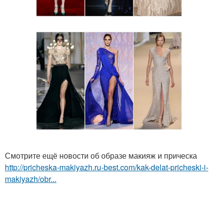
Смотрите ещё новости об образе макияж и прическа
http://pricheska-makiyazh.ru-best.com/kak-delat-pricheski-i-
makiyazh/obr...