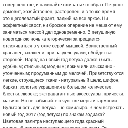
совершенстве, и начинайте вживаться в образ. Петушок
домовит, хозяйственен, расторопен, и в то же время -
это щеголеватый франт, падкий на все яркое. Ни
эффектный хвост, ни броское оперение не мешают ему
заниматься массой дел одновременно. В петушиную
новогоднюю ночь категорически запрещается
отсиживаться в уголке серой мышкой. Воинственный
красавец заклюет и, при разделе удачи, обойдет вас
стороной. Наряд на новый год петуха должен быть:
удобным; стильным; модным; ярким или изысканно -
утонченным; продуманным до мелочей. Приветствуются
легкие, струящиеся ткани - натуральный шелк, шифон,
бархат; золотые украшения в большом количестве,
блестки, люрекс; экстравагантные аксессуары, прически,
макияж. Но не забывайте о чувстве меры и гармонии.
Вульгарность для петуха - не комильфо. В чем встречать
новый год 2017 (год петуха) по знакам зодиака?
Цветовая палитра наступающего года красный
огненный петух проявляет щедрость во всем. Он