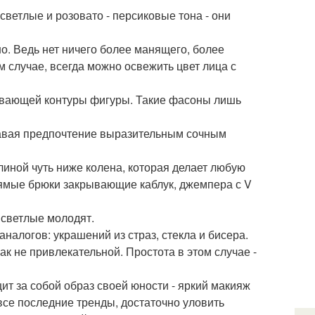
светлые и розовато - персиковые тона - они
рно. Ведь нет ничего более манящего, более
м случае, всегда можно освежить цвет лица с
ывающей контуры фигуры. Такие фасоны лишь
тдавая предпочтение выразительным сочным
иной чуть ниже колена, которая делает любую
рямые брюки закрывающие каблук, джемпера с V
 светлые молодят.
аналогов: украшений из страз, стекла и бисера.
к не привлекательной. Простота в этом случае -
т за собой образ своей юности - яркий макияж
ь все последние тренды, достаточно уловить