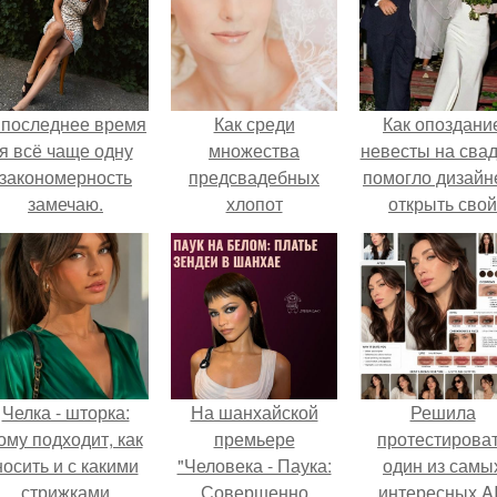
 последнее время
Как среди
Как опоздани
я всё чаще одну
множества
невесты на сва
закономерность
предсвадебных
помогло дизайн
замечаю.
хлопот
открыть свой
спланировать
бренд.
косметические
процедуры по
уходу за собой,
чтобы в результате
по-настоящему
блистать?
Челка - шторка:
На шанхайской
Решила
ому подходит, как
премьере
протестирова
носить и с какими
"Человека - Паука:
один из самы
стрижками
Совершенно
интересных AI