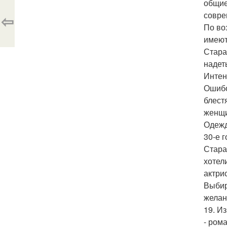
общие
совре
⇦
По во
имеют
Стара
надет
Интен
Ошибо
блест
женщи
Одежд
30-е 
Стара
хотел
актри
Выбир
желан
19. И
- ром