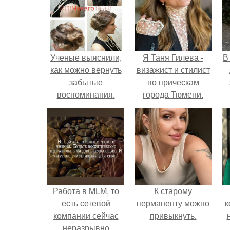
Ученые выяснили,
Я Таня Гилева -
В
как можно вернуть
визажист и стилист
забытые
по прическам
воспоминания.
города Тюмени.
Работа в MLM, то
К старому
есть сетевой
перманенту можно
к
компании сейчас
привыкнуть.
неразрывно