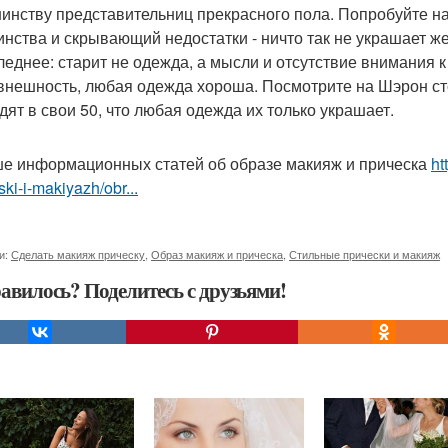
инству представительниц прекрасного пола. Попробуйте н
инства и скрывающий недостатки - ничто так не украшает ж
леднее: старит не одежда, а мысли и отсутствие внимания 
внешность, любая одежда хороша. Посмотрите на Шэрон сто
дят в свои 50, что любая одежда их только украшает.
е информационных статей об образе макияж и прическа
ht
ski-i-makiyazh/obr...
и:
Сделать макияж прическу
,
Образ макияж и прическа
,
Стильные прически и макияж
авилось? Поделитесь с друзьями!