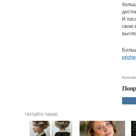
больш
досто
И пос
свою 
выгля
Больш
priche
Категори
Понр
Читайте также