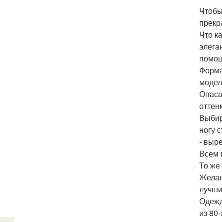
Чтобы
прекр
Что к
элега
помощ
Форма
модел
Опаса
оттен
Выбир
ногу 
- выре
Всем 
То же
Желан
лучши
Одежд
из 80