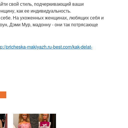
айти свой стиль, подчеркивающий ваши
енщину, как ее индивидуальность.
к себе. На ухоженных женщинах, любящих себя и
ун, Дэми Мур, мадонну - они так потрясающе
tp://pricheska-makiyazh.ru-best.com/kak-delat-