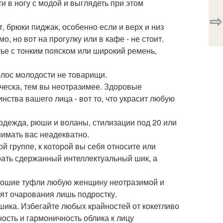
и в ногу с модой и выглядеть при этом
⇨
, брюки пиджак, особенно если и верх и низ
, но вот на прогулку или в кафе - не стоит.
атье с тонким пояском или широкий ремень,
олос молодости не товарищи.
ческа, тем вы неотразимее. Здоровые
ства вашего лица - вот то, что украсит любую
одежда, рюши и воланы, стилизации под 20 или
нимать вас неадекватно.
 группе, к которой вы себя относите или
рать сдержанный интеллектуальный шик, а
орошие туфли любую женщину неотразимой и
ят очарования лишь подростку.
 шика. Избегайте любых крайностей от кокетливо
ость и гармоничность облика к лицу