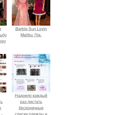
е
Barbie Sun Lovin
дьбу
Malibu 70s.
еру
Надоело каждый
ть
раз листать
х
бесконечные
 -
списки одежды и