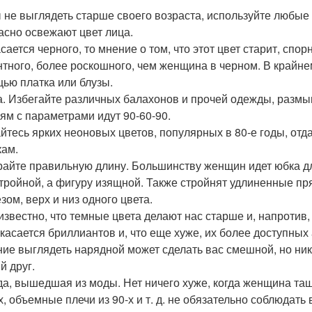
 не выглядеть старше своего возраста, используйте любые 
асно освежают цвет лица.
асается черного, то мнение о том, что этот цвет старит, спо
нтного, более роскошного, чем женщина в черном. В крайне
ью платка или блузы.
. Избегайте различных балахонов и прочей одежды, разм
ям с параметрами идут 90-60-90.
йтесь ярких неоновых цветов, популярных в 80-е годы, о
кам.
айте правильную длину. Большинству женщин идет юбка дл
стройной, а фигуру изящной. Также стройнят удлиненные п
зом, верх и низ одного цвета.
известно, что темные цвета делают нас старше и, напротив,
 касается бриллиантов и, что еще хуже, их более доступных 
ие выглядеть нарядной может сделать вас смешной, но ника
й друг.
а, вышедшая из моды. Нет ничего хуже, когда женщина тащи
-х, объемные плечи из 90-х и т. д. не обязательно соблюдат