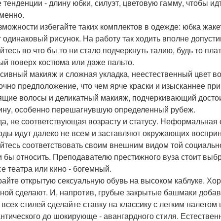
 тенденции - длину юбки, силуэт, цветовую гамму, чтобы идт
менно.
зможности избегайте таких комплектов в одежде: юбка жакет
 одинаковый рисунок. На работу так ходить вполне допустимо
йтесь во что бы то ни стало подчеркнуть талию, будь то пл
ый поверх костюма или даже пальто.
сивный макияж и сложная укладка, неестественный цвет в
чно предположение, что чем ярче краски и изысканнее при
ящие волосы и деликатный макияж, подчеркивающий достоин
ну, особенно перешагнувшую определенный рубеж.
а, не соответствующая возрасту и статусу. Неформальная 
годы идут далеко не всем и заставляют окружающих воспри
йтесь соответствовать своим внешним видом той социальной
и бы относить. Преподавателю престижного вуза стоит выб
се театра или кино - богемный.
айте открытую сексуальную обувь на высоком каблуке. Х
ной сделают. И, напротив, грубые закрытые башмаки добав
з всех стилей сделайте ставку на классику с легким налетом
антического до шокирующе - авангардного стиля. Естественн